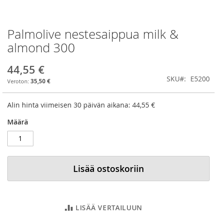
Palmolive nestesaippua milk &
Skip
to
almond 300
the
beginning
44,55 €
of
SKU
E5200
the
35,50 €
images
gallery
Alin hinta viimeisen 30 päivän aikana:
44,55 €
Määrä
Lisää ostoskoriin
LISÄÄ VERTAILUUN