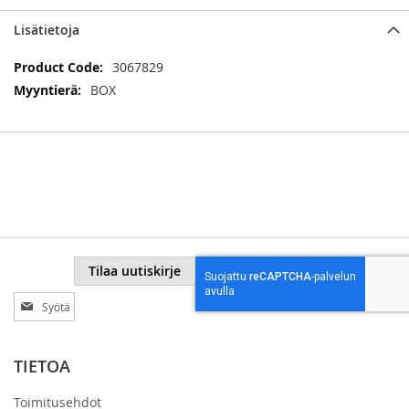
Lisätietoja
Lisätietoja
3067829
BOX
Tilaa uutiskirje
Tilaa
uutiskirjeemme:
TIETOA
Toimitusehdot