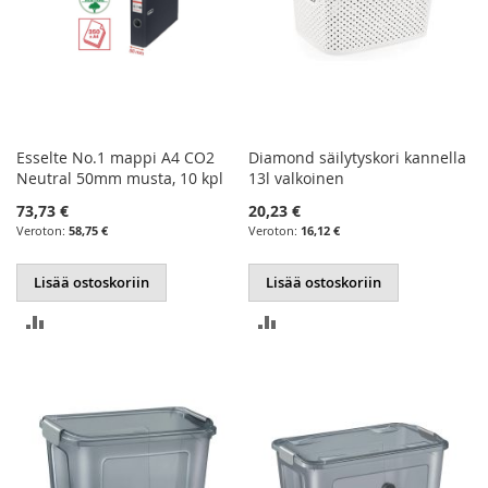
Esselte No.1 mappi A4 CO2
Diamond säilytyskori kannella
Neutral 50mm musta, 10 kpl
13l valkoinen
73,73 €
20,23 €
58,75 €
16,12 €
Lisää ostoskoriin
Lisää ostoskoriin
LISÄÄ
LISÄÄ
VERTAILUUN
VERTAILUUN