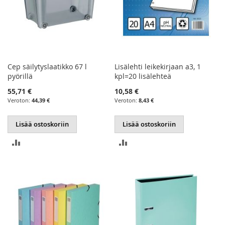
Cep säilytyslaatikko 67 l
Lisälehti leikekirjaan a3, 1
pyörillä
kpl=20 lisälehteä
55,71 €
10,58 €
44,39 €
8,43 €
Lisää ostoskoriin
Lisää ostoskoriin
LISÄÄ
LISÄÄ
VERTAILUUN
VERTAILUUN