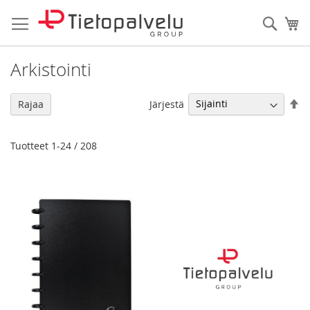
Skip
to
Haku
Os
Content
Arkistointi
As
Järjestä
Rajaa
la
jä
Tuotteet
1
-
24
/
208