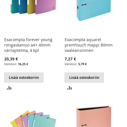
Exacompta forever young
Exacompta aquarel
rengaskansio a4+ 40mm
prem’touch mappi 80mm
värilajitelma, 4 kpl
vaaleansininen
20,39 €
7,27 €
16,25 €
5,79 €
Lisää ostoskoriin
Lisää ostoskoriin
LISÄÄ
LISÄÄ
VERTAILUUN
VERTAILUUN