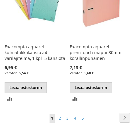
Exacompta aquarel
Exacompta aquarel
kulmalukkokansio a4
prem’touch mappi 80mm
värilajitelma, 1 kpl=5 kansiota
korallinpunainen
6,95 €
7,13 €
5,54 €
5,68 €
Lisää ostoskoriin
Lisää ostoskoriin
LISÄÄ
LISÄÄ
VERTAILUUN
VERTAILUUN
Sivu
Sivu
Seur
You're
Sivu
Sivu
Sivu
Sivu
1
2
3
4
5
currently
reading