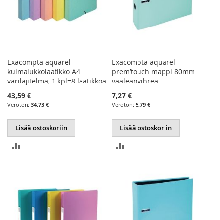
Exacompta aquarel
Exacompta aquarel
kulmalukkolaatikko A4
prem’touch mappi 80mm
värilajitelma, 1 kpl=8 laatikkoa
vaaleanvihreä
43,59 €
7,27 €
34,73 €
5,79 €
Lisää ostoskoriin
Lisää ostoskoriin
LISÄÄ
LISÄÄ
VERTAILUUN
VERTAILUUN