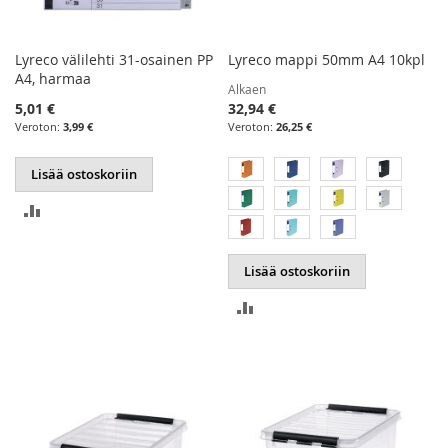
Lyreco välilehti 31-osainen PP
Lyreco mappi 50mm A4 10kpl
A4, harmaa
Alkaen
5,01 €
32,94 €
3,99 €
26,25 €
Lisää ostoskoriin
LISÄÄ
VERTAILUUN
Lisää ostoskoriin
LISÄÄ
VERTAILUUN