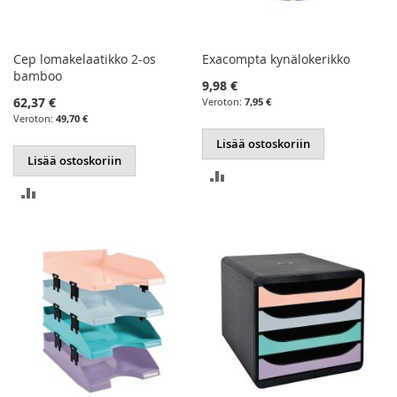
Cep lomakelaatikko 2-os
Exacompta kynälokerikko
bamboo
9,98 €
62,37 €
7,95 €
49,70 €
Lisää ostoskoriin
Lisää ostoskoriin
LISÄÄ
LISÄÄ
VERTAILUUN
VERTAILUUN