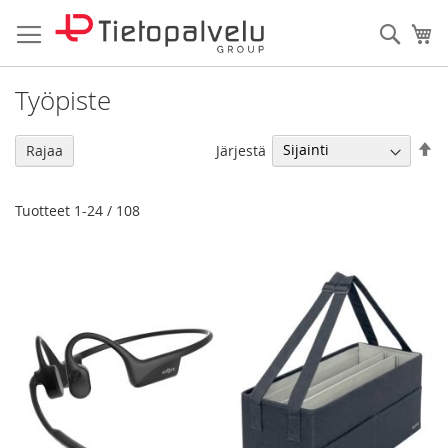
Skip
to
Haku
Os
Content
Työpiste
As
Järjestä
Rajaa
la
jä
Tuotteet
1
-
24
/
108