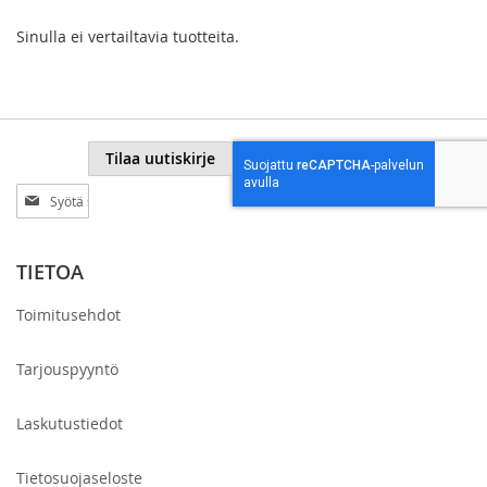
Sinulla ei vertailtavia tuotteita.
Tilaa uutiskirje
Tilaa
uutiskirjeemme:
TIETOA
Toimitusehdot
Tarjouspyyntö
Laskutustiedot
Tietosuojaseloste