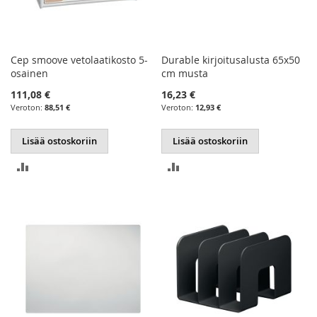
Cep smoove vetolaatikosto 5-
Durable kirjoitusalusta 65x50
osainen
cm musta
111,08 €
16,23 €
88,51 €
12,93 €
Lisää ostoskoriin
Lisää ostoskoriin
LISÄÄ
LISÄÄ
VERTAILUUN
VERTAILUUN