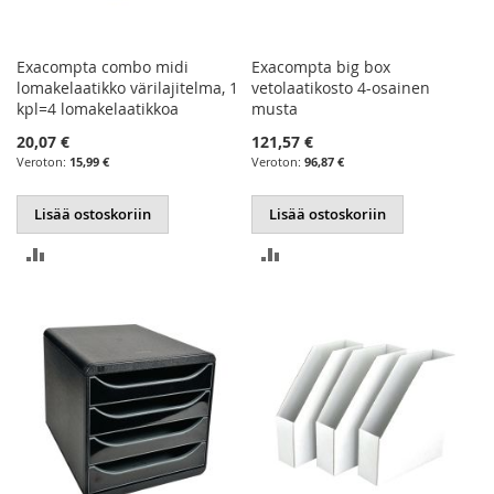
Exacompta combo midi
Exacompta big box
lomakelaatikko värilajitelma, 1
vetolaatikosto 4-osainen
kpl=4 lomakelaatikkoa
musta
20,07 €
121,57 €
15,99 €
96,87 €
Lisää ostoskoriin
Lisää ostoskoriin
LISÄÄ
LISÄÄ
VERTAILUUN
VERTAILUUN