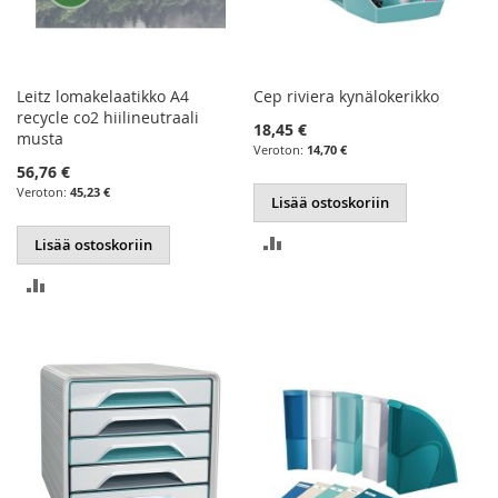
Leitz lomakelaatikko A4
Cep riviera kynälokerikko
recycle co2 hiilineutraali
18,45 €
musta
14,70 €
56,76 €
45,23 €
Lisää ostoskoriin
LISÄÄ
Lisää ostoskoriin
VERTAILUUN
LISÄÄ
VERTAILUUN