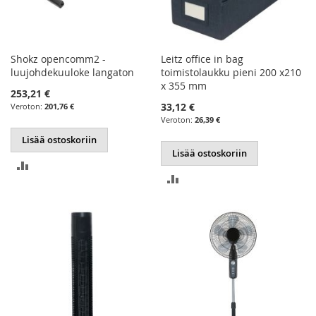
Shokz opencomm2 -
Leitz office in bag
luujohdekuuloke langaton
toimistolaukku pieni 200 x210
x 355 mm
253,21 €
33,12 €
201,76 €
26,39 €
Lisää ostoskoriin
Lisää ostoskoriin
LISÄÄ
LISÄÄ
VERTAILUUN
VERTAILUUN