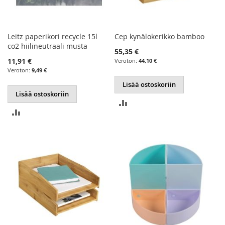
Leitz paperikori recycle 15l
Cep kynälokerikko bamboo
co2 hiilineutraali musta
55,35 €
11,91 €
44,10 €
9,49 €
Lisää ostoskoriin
Lisää ostoskoriin
LISÄÄ
LISÄÄ
VERTAILUUN
VERTAILUUN