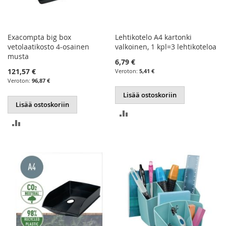
Exacompta big box
Lehtikotelo A4 kartonki
vetolaatikosto 4-osainen
valkoinen, 1 kpl=3 lehtikoteloa
musta
6,79 €
121,57 €
5,41 €
96,87 €
Lisää ostoskoriin
Lisää ostoskoriin
LISÄÄ
LISÄÄ
VERTAILUUN
VERTAILUUN