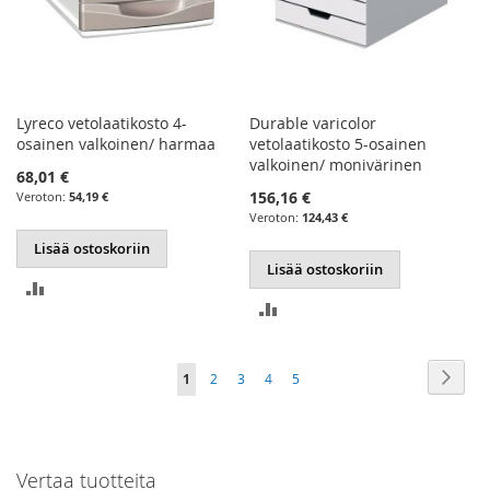
Lyreco vetolaatikosto 4-
Durable varicolor
osainen valkoinen/ harmaa
vetolaatikosto 5-osainen
valkoinen/ monivärinen
68,01 €
156,16 €
54,19 €
124,43 €
Lisää ostoskoriin
Lisää ostoskoriin
LISÄÄ
LISÄÄ
VERTAILUUN
VERTAILUUN
Sivu
Sivu
Seur
You're
Sivu
Sivu
Sivu
Sivu
1
2
3
4
5
currently
reading
Vertaa tuotteita
page