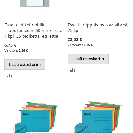
Esselte etiketinpidike
Esselte riippukansio a4 vihreä,
riippukansioon 50mm kirkas,
25 kpl
1 kpl=25 pidikettä+etikettiä
23,53 €
6,73 €
18,75 €
5,36 €
Lisää ostoskoriin
Lisää ostoskoriin
LISÄÄ
LISÄÄ
VERTAILUUN
VERTAILUUN