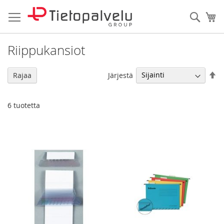
Skip
to
Haku
Os
Content
Riippukansiot
As
Järjestä
Rajaa
la
jä
6
tuotetta