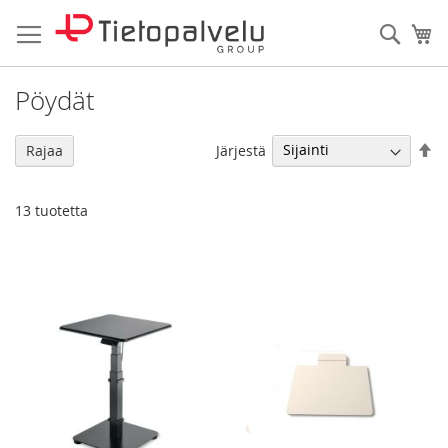
Skip
to
Haku
Os
Content
Pöydät
As
Järjestä
Rajaa
la
jä
13
tuotetta