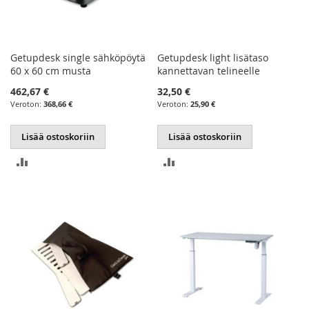
Getupdesk single sähköpöytä
Getupdesk light lisätaso
60 x 60 cm musta
kannettavan telineelle
462,67 €
32,50 €
368,66 €
25,90 €
Lisää ostoskoriin
Lisää ostoskoriin
LISÄÄ
LISÄÄ
VERTAILUUN
VERTAILUUN