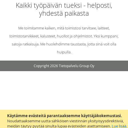
Kaikki työpäivän tueksi - helposti,
yhdestä paikasta
Me toimitamme kaiken, mitä toimistosi tarvitsee, laitteet,
toimistotarvikkeet, kalusteet, huollot ja ohjelmistot. Yksi kumppani,
satoja ratkaisuja. Me huolehdimme taustasta, jotta sinä voit olla
huipulla.
Copyright 2026 Tietopalvelu Group Oy
Käytämme evästeitä parantaaksemme käyttäjäkokemustasi.
Noudattaaksemme uutta sähköisen viestinnän yksityisyysdirektiiviä,
meidän täytyy pyytää sinulta lupaa evästeiden asettamiseen.
Lue lisää
.