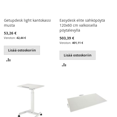
Getupdesk light kantokassi
Easydesk elite sähköpöytä
musta
120x60 cm valkoisella
pöytälevyllä
53,26 €
503,39 €
42,44 €
401,11 €
Lisää ostoskoriin
Lisää ostoskoriin
LISÄÄ
LISÄÄ
VERTAILUUN
VERTAILUUN