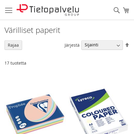
Skip
to
Haku
Os
Content
Värilliset paperit
As
Järjestä
Rajaa
la
jä
17
tuotetta