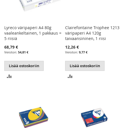
Lyreco väripaperi A4 80g
Clairefontaine Trophee 1213
vaaleankeltainen, 1 pakkaus =
väripaperi A4 120g
5 riisiä
taivaansininen, 1 riisi
68,79 €
12,26 €
54,81 €
9,77 €
Lisää ostoskoriin
Lisää ostoskoriin
LISÄÄ
LISÄÄ
VERTAILUUN
VERTAILUUN