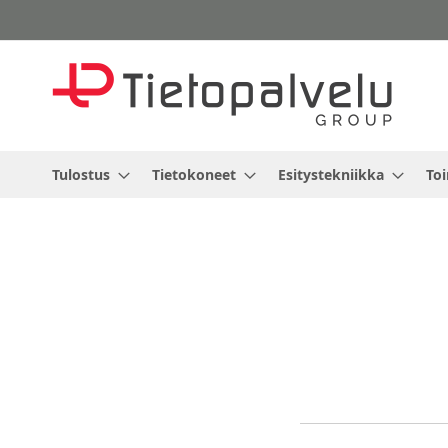
Skip
to
Content
Tulostus
Tietokoneet
Esitystekniikka
Toi