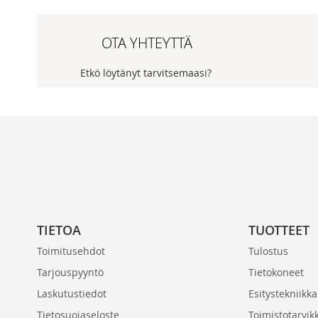
OTA YHTEYTTÄ
Etkö löytänyt tarvitsemaasi?
TIETOA
TUOTTEET
Toimitusehdot
Tulostus
Tarjouspyyntö
Tietokoneet
Laskutustiedot
Esitystekniikka
Tietosuojaseloste
Toimistotarvik