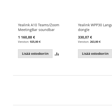
oom
Yealink WPP30 Langaton kuvansiirto
Stoltzen Nyx Ada
r
dongle
4K HDMI => USB
330,07 €
90,11 €
263,00 €
71,80 €
LISÄÄ
LISÄÄ
Lisää ostoskoriin
Lisää ostoskori
VERTAILUUN
VERTAILUUN