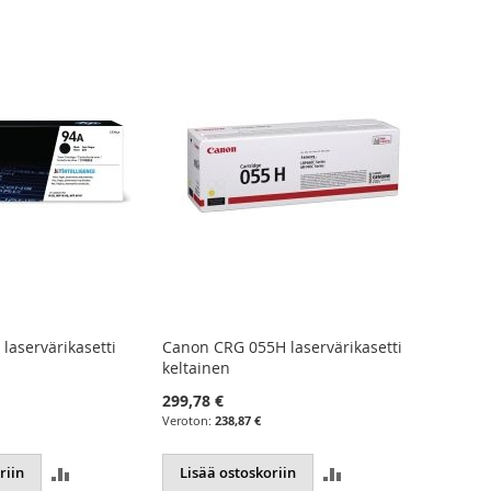
laservärikasetti
Canon CRG 055H laservärikasetti
Canon C
keltainen
magent
299,78 €
299,78 
238,87 €
LISÄÄ
LISÄÄ
riin
Lisää ostoskoriin
Lisää