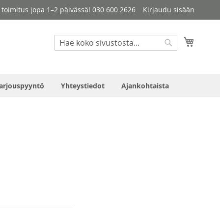
le toimitus jopa 1–2 päivässä! 030 600 2626
Kirjaudu sisään
Haku
Ostosko
Haku
arjouspyyntö
Yhteystiedot
Ajankohtaista