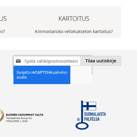
US
KARTOITUS
pii?
Kiinnostaisiko veloitukseton kartoitus?
Tilaa
Tilaa uutiskirje
uutiskirjeemme: