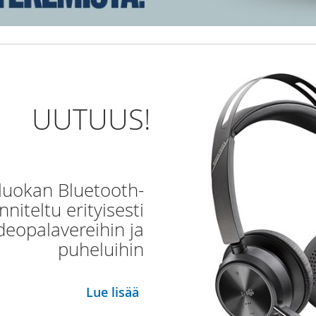
UUTUUS!
luokan Bluetooth-
niteltu erityisesti
deopalavereihin ja
puheluihin
Lue lisää