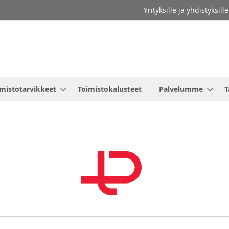
Yrityksille ja yhdistyksil
mistotarvikkeet
Toimistokalusteet
Palvelumme
T