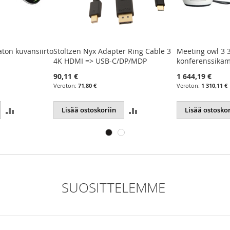
pter Ring Cable 3
Meeting owl 3 360
Optoma dok
-C/DP/MDP
konferenssikamera
623,74 €
1 644,19 €
497,00
1 310,11 €
Lisää osto
LISÄÄ
LISÄÄ
in
Lisää ostoskoriin
VERTAILUUN
VERTAILUUN
SUOSITTELEMME