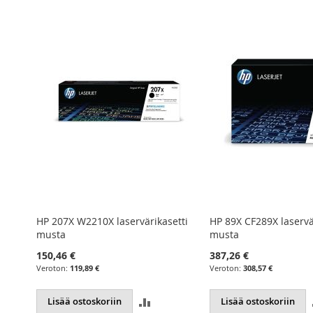
tti
HP 207X W2210X laservärikasetti
HP 89X CF289X laservä
musta
musta
150,46 €
387,26 €
119,89 €
308,57 €
ÄÄ
LISÄÄ
Lisää ostoskoriin
Lisää ostoskoriin