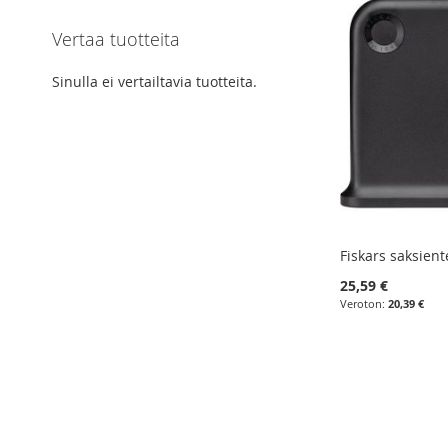
Vertaa tuotteita
Sinulla ei vertailtavia tuotteita.
Fiskars saksient
25,59 €
20,39 €
Lisää ostoskoriin
Lisää ostoskoriin
Lisää ostoskoriin
Lisää ostoskoriin
LISÄÄ
LISÄÄ
LISÄÄ
LISÄÄ
VERTAILUUN
VERTAILUUN
VERTAILUUN
VERTAILUUN