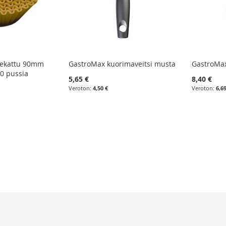
vekattu 90mm
GastroMax kuorimaveitsi musta
GastroMax
50 pussia
5,65 €
8,40 €
4,50 €
6,6
eading page
aava