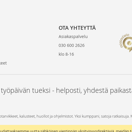
OTA YHTEYTTÄ
Asiakaspalvelu
030 600 2626
klo 8-16
keet
 työpäivän tueksi - helposti, yhdestä paikas
otarvikkeet, kalusteet, huollot ja ohjelmistot. Yksi kumppani, satoja ratkaisuja.
udattaaksemme uutta sähköisen viestinnän yksityisyysdirektiiviä, meidän t