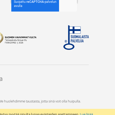
ta
 Me huolehdimme taustasta, jotta sinä voit olla huipulla.
äytyy pyytää sinulta lupaa evästeiden asettamiseen.
Lue lisää
.