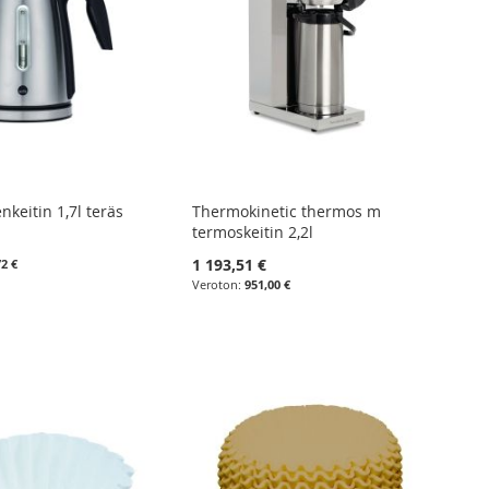
nkeitin 1,7l teräs
Thermokinetic thermos m
termoskeitin 2,2l
1 193,51 €
72 €
951,00 €