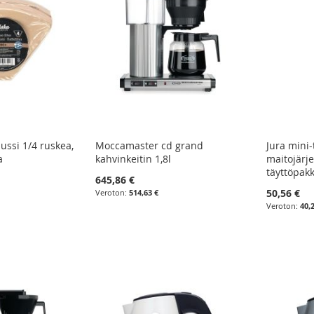
ssi 1/4 ruskea,
Moccamaster cd grand
Jura mini-
a
kahvinkeitin 1,8l
maitojärj
täyttöpak
645,86 €
50,56 €
514,63 €
40,