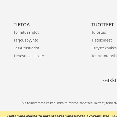
TIETOA
TUOTTEET
Toimitusehdot
Tulostus
Tarjouspyyntö
Tietokoneet
Laskutustiedot
Esitystekniikka
Tietosuojaseloste
Toimistotarvik
Kaikki
Me toimitamme kaiken, mitä toimistosi tarvitsee, laitteet, toimist
Käytämme evästeitä parantaaksemme käyttäjäkokemustasi.
No