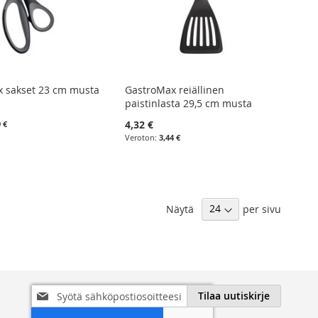
 sakset 23 cm musta
GastroMax reiällinen
paistinlasta 29,5 cm musta
4,32 €
9 €
3,44 €
Näytä
per sivu
Tilaa
Tilaa uutiskirje
uutiskirjeemme: