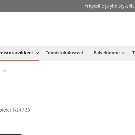
Yrityksille ja yhdistyksil
mistotarvikkeet
Toimistokalusteet
Palvelumme
T
tteet
o
otteet
1
-
24
/
33