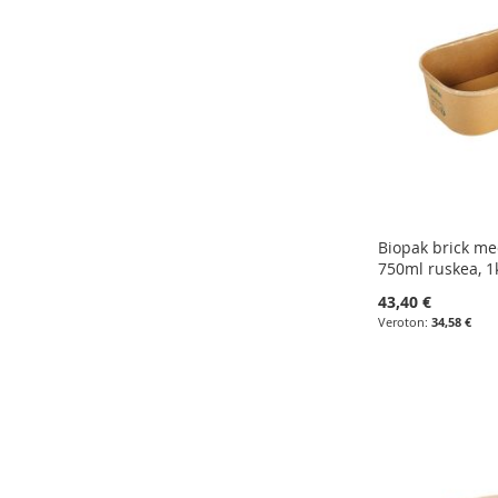
Biopak brick me
750ml ruskea, 1
43,40 €
34,58 €
Lisää ostoskoriin
Lisää ostoskoriin
Lisää ostoskoriin
Lisää ostoskoriin
LISÄÄ
LISÄÄ
LISÄÄ
LISÄÄ
VERTAILUUN
VERTAILUUN
VERTAILUUN
VERTAILUUN