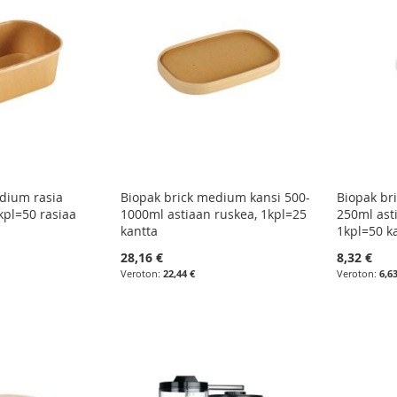
dium rasia
Biopak brick medium kansi 500-
Biopak bri
kpl=50 rasiaa
1000ml astiaan ruskea, 1kpl=25
250ml ast
kantta
1kpl=50 k
28,16 €
8,32 €
22,44 €
6,6