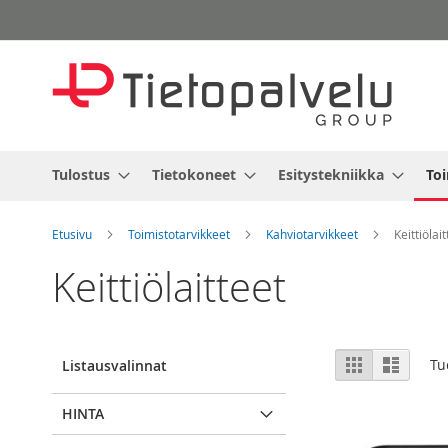
Skip
to
Content
Tulostus
Tietokoneet
Esitystekniikka
Toi
Etusivu
Toimistotarvikkeet
Kahviotarvikkeet
Keittiölai
Keittiölaitteet
View
Ruudukko
Luettel
Tu
Listausvalinnat
as
HINTA