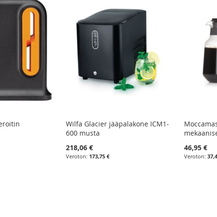
eroitin
Wilfa Glacier jääpalakone ICM1-
Moccamas
600 musta
mekaanise
218,06 €
46,95 €
173,75 €
37,