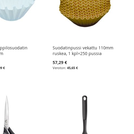
ppilosuodatin
Suodatinpussi vekattu 110mm
mm
ruskea, 1 kpl=250 pussia
57,29 €
09 €
45,65 €