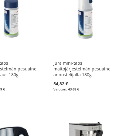
tabs
Jura mini-tabs
estelmän pesuaine
maitojärjestelmän pesuaine
kaus 180g
annostelijalla 180g
54,82 €
29 €
43,68 €