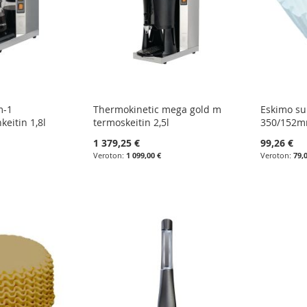
m-1
Thermokinetic mega gold m
Eskimo su
eitin 1,8l
termoskeitin 2,5l
350/152
1 379,25 €
99,26 €
1 099,00 €
79,