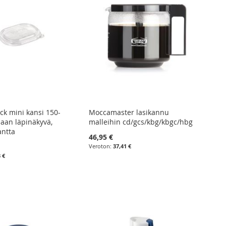
ck mini kansi 150-
Moccamaster lasikannu
iaan läpinäkyvä,
malleihin cd/gcs/kbg/kbgc/hbg
antta
46,95 €
37,41 €
3 €