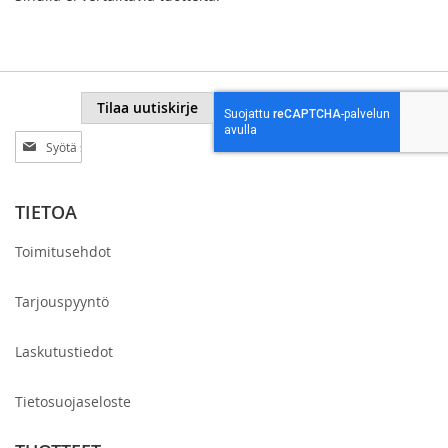
Tilaa uutiskirje
Tilaa
uutiskirjeemme:
TIETOA
Toimitusehdot
Tarjouspyyntö
Laskutustiedot
Tietosuojaseloste