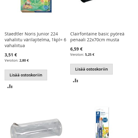
Staedtler Noris Junior 224
Clairfontaine basic pyöreä
vahaliitu värilajitelma, 1kpl= 6
penaali 22x70cm musta
vahaliitua
6,59 €
3,51 €
5,25 €
2,80 €
Lisää ostoskoriin
Lisää ostoskoriin
LISÄÄ
LISÄÄ
VERTAILUUN
VERTAILUUN