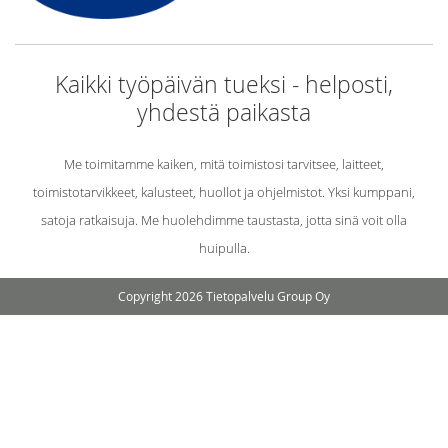
Kaikki työpäivän tueksi - helposti,
yhdestä paikasta
Me toimitamme kaiken, mitä toimistosi tarvitsee, laitteet,
toimistotarvikkeet, kalusteet, huollot ja ohjelmistot. Yksi kumppani,
satoja ratkaisuja. Me huolehdimme taustasta, jotta sinä voit olla
huipulla.
Copyright 2026 Tietopalvelu Group Oy