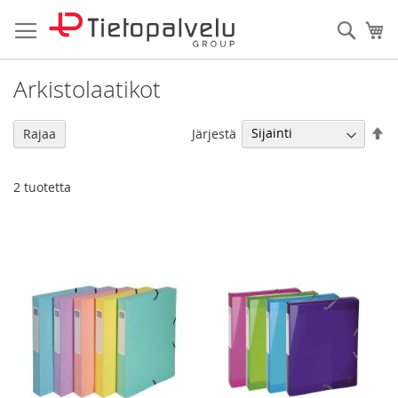
Skip
to
Haku
Os
Content
Arkistolaatikot
As
Järjestä
Rajaa
la
jä
2
tuotetta