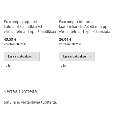
Exacompta aquarel
Exacompta iderama
kulmalukkolaatikko A4
laatikkokansio A4 40 mm pp
värilajitelma, 1 kpl=8 laatikkoa
värilajitelma, 1 kpl=4 kansiota
43,59 €
26,04 €
34,73 €
20,75 €
Lisää ostoskoriin
Lisää ostoskoriin
LISÄÄ
LISÄÄ
VERTAILUUN
VERTAILUUN
Vertaa tuotteita
Sinulla ei vertailtavia tuotteita.