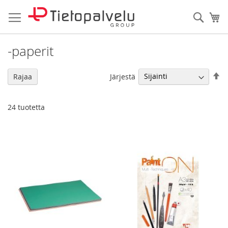
Skip
to
Haku
Os
Content
-paperit
As
Järjestä
Rajaa
la
jä
24
tuotetta