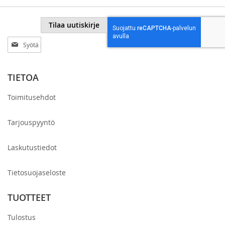
Tilaa uutiskirje
Tilaa
uutiskirjeemme:
TIETOA
Toimitusehdot
Tarjouspyyntö
Laskutustiedot
Tietosuojaseloste
TUOTTEET
Tulostus