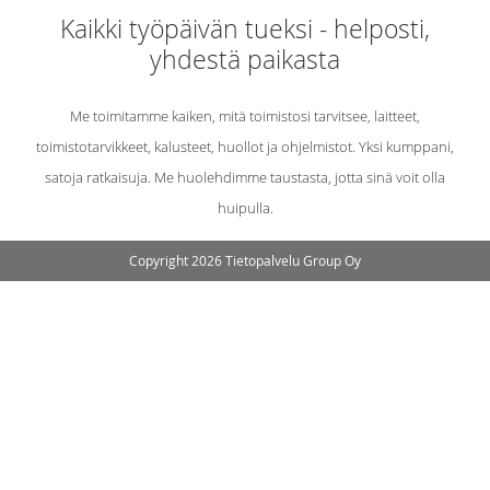
Kaikki työpäivän tueksi - helposti,
yhdestä paikasta
Me toimitamme kaiken, mitä toimistosi tarvitsee, laitteet,
toimistotarvikkeet, kalusteet, huollot ja ohjelmistot. Yksi kumppani,
satoja ratkaisuja. Me huolehdimme taustasta, jotta sinä voit olla
huipulla.
Copyright 2026 Tietopalvelu Group Oy