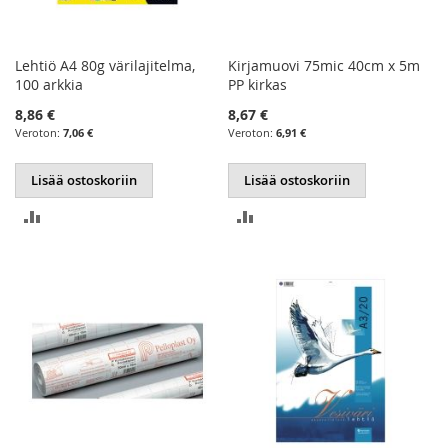
Lehtiö A4 80g värilajitelma,
Kirjamuovi 75mic 40cm x 5m
100 arkkia
PP kirkas
8,86 €
8,67 €
7,06 €
6,91 €
Lisää ostoskoriin
Lisää ostoskoriin
LISÄÄ
LISÄÄ
VERTAILUUN
VERTAILUUN