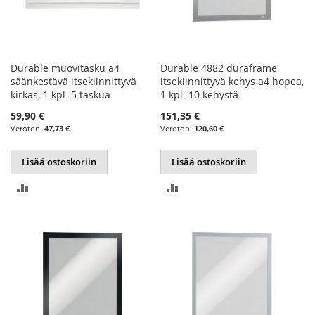
Durable muovitasku a4
Durable 4882 duraframe
säänkestävä itsekiinnittyvä
itsekiinnittyvä kehys a4 hopea,
kirkas, 1 kpl=5 taskua
1 kpl=10 kehystä
59,90 €
151,35 €
47,73 €
120,60 €
Lisää ostoskoriin
Lisää ostoskoriin
LISÄÄ
LISÄÄ
VERTAILUUN
VERTAILUUN