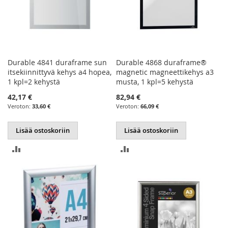
Durable 4841 duraframe sun
Durable 4868 duraframe®
itsekiinnittyvä kehys a4 hopea,
magnetic magneettikehys a3
1 kpl=2 kehystä
musta, 1 kpl=5 kehystä
42,17 €
82,94 €
33,60 €
66,09 €
Lisää ostoskoriin
Lisää ostoskoriin
LISÄÄ
LISÄÄ
VERTAILUUN
VERTAILUUN