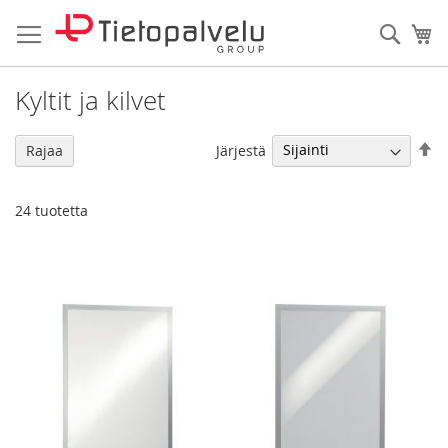
Skip
to
Haku
Os
Content
Kyltit ja kilvet
As
Järjestä
Rajaa
la
jä
24
tuotetta