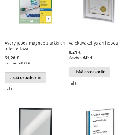
Avery j8867 magneettiarkki a4
Valokuvakehys a4 hopea
tulostettava
8,21 €
61,28 €
6,54 €
48,83 €
Lisää ostoskoriin
Lisää ostoskoriin
LISÄÄ
LISÄÄ
VERTAILUUN
VERTAILUUN