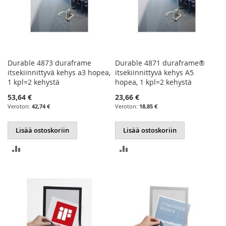
Durable 4873 duraframe
Durable 4871 duraframe®
itsekiinnittyvä kehys a3 hopea,
itsekiinnittyvä kehys A5
1 kpl=2 kehystä
hopea, 1 kpl=2 kehystä
53,64 €
23,66 €
42,74 €
18,85 €
Lisää ostoskoriin
Lisää ostoskoriin
LISÄÄ
LISÄÄ
VERTAILUUN
VERTAILUUN