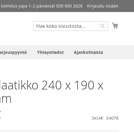
le toimitus jopa 1–2 päivässä! 030 600 2626
Kirjaudu sisään
Haku
Ostosko
Haku
arjouspyyntö
Yhteystiedot
Ajankohtaista
laatikko 240 x 190 x
mm
€
SKU
E4078