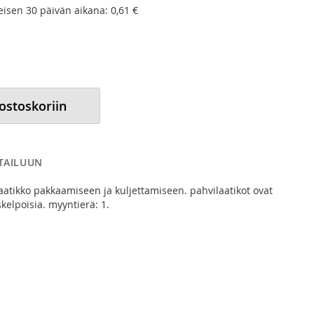
meisen 30 päivän aikana:
0,61 €
 ostoskoriin
RTAILUUN
aatikko pakkaamiseen ja kuljettamiseen. pahvilaatikot ovat
skelpoisia. myyntierä: 1.