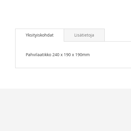
Skip
to
Yksityiskohdat
Lisätietoja
the
beginning
of
the
Pahvilaatikko 240 x 190 x 190mm
images
gallery