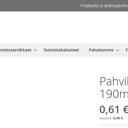
Yrityksille ja yhdistyksil
mistotarvikkeet
Toimistokalusteet
Palvelumme
T
Pahvi
190
0,61 
0,49 €