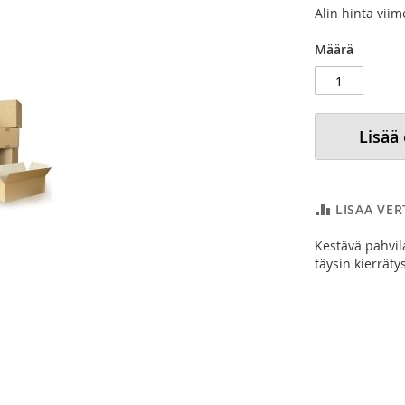
Alin hinta vii
Määrä
Lisää
LISÄÄ VE
Kestävä pahvil
täysin kierräty