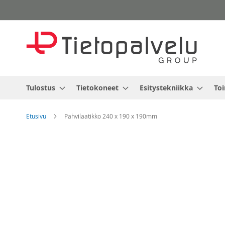
Skip
to
Content
Tulostus
Tietokoneet
Esitystekniikka
Toi
Etusivu
Pahvilaatikko 240 x 190 x 190mm
Skip
to
the
end
of
the
images
gallery