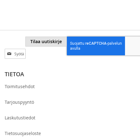
VERTAILUUN
Tilaa uutiskirje
Tilaa
uutiskirjeemme:
TIETOA
Toimitusehdot
Tarjouspyyntö
Laskutustiedot
Tietosuojaseloste