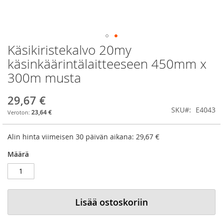
Käsikiristekalvo 20my
Skip
to
käsinkäärintälaitteeseen 450mm x
the
300m musta
beginning
of
the
29,67 €
images
SKU
E4043
23,64 €
gallery
Alin hinta viimeisen 30 päivän aikana:
29,67 €
Määrä
Lisää ostoskoriin