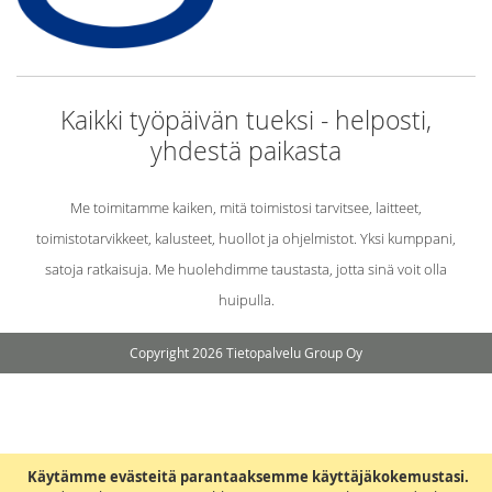
Kaikki työpäivän tueksi - helposti,
yhdestä paikasta
Me toimitamme kaiken, mitä toimistosi tarvitsee, laitteet,
toimistotarvikkeet, kalusteet, huollot ja ohjelmistot. Yksi kumppani,
satoja ratkaisuja. Me huolehdimme taustasta, jotta sinä voit olla
huipulla.
Copyright 2026 Tietopalvelu Group Oy
Käytämme evästeitä parantaaksemme käyttäjäkokemustasi.