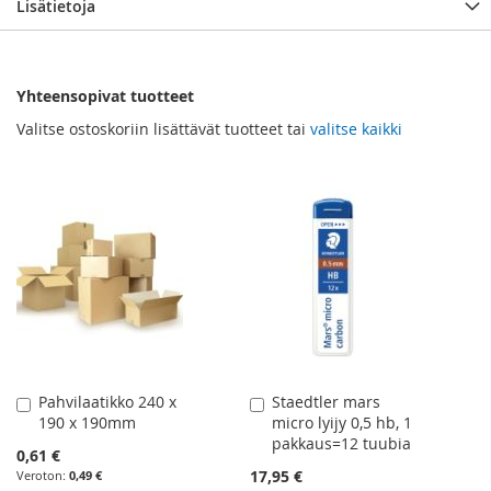
Lisätietoja
Yhteensopivat tuotteet
Valitse ostoskoriin lisättävät tuotteet tai
valitse kaikki
Pahvilaatikko 240 x
Staedtler mars
Lisää
Lisää
190 x 190mm
micro lyijy 0,5 hb, 1
ostoskoriin
ostoskoriin
pakkaus=12 tuubia
0,61 €
17,95 €
0,49 €