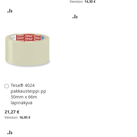
14,30 €
LISÄÄ
LISÄÄ
VERTAILUUN
VERTAILUUN
Tesa® 4024
Lisää
pakkausteippi pp
ostoskoriin
50mm x 66m
läpinäkyvä
21,27 €
16,95 €
LISÄÄ