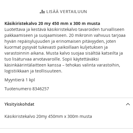
LISÄÄ VERTAILUUN
Käsikiristekalvo 20 my 450 mm x 300 m musta
Luotettava ja kestävä käsikiristekalvo tavaroiden turvalliseen
pakkaamiseen ja suojaamiseen. 20 mikronin vahvuus tarjoaa
hyvän repäisylujuuden ja erinomaisen pitävyyden, joten
kuormat pysyvät tukevasti paikoillaan kuljetuksen ja
varastoinnin aikana. Musta kalvo suojaa sisältöä katseilta ja
tuo lisäturvaa arvotavaroille. Sopii käytettäväksi
käsinkäärintälaitteen kanssa – tehokas valinta varastoihin,
logistiikkaan ja teollisuuteen.
Myyntierä 1 kpl
Tuotenumero 8346257
Yksityiskohdat
Käsikiristekalvo 20my 450mm x 300m musta