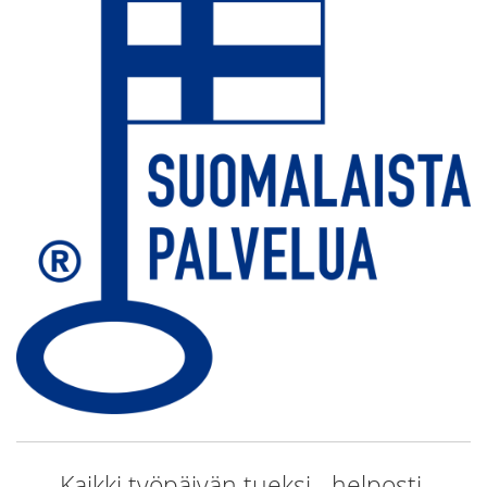
Kaikki työpäivän tueksi - helposti,