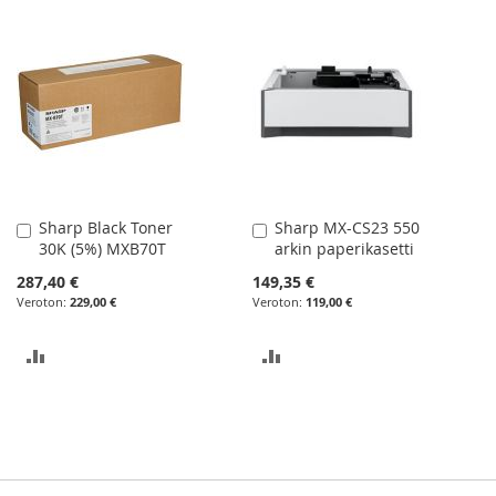
Sharp Black Toner
Sharp MX-CS23 550
Lisää
Lisää
30K (5%) MXB70T
arkin paperikasetti
ostoskoriin
ostoskoriin
287,40 €
149,35 €
229,00 €
119,00 €
LISÄÄ
LISÄÄ
VERTAILUUN
VERTAILUUN