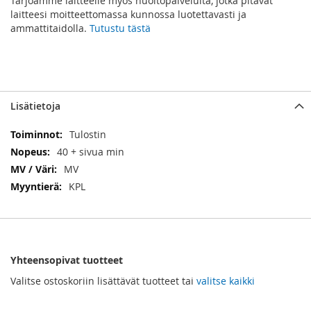
Tarjoamme laitteelle myös huoltopalveluita, jotka pitävät
laitteesi moitteettomassa kunnossa luotettavasti ja
ammattitaidolla.
Tutustu tästä
Lisätietoja
Lisätietoja
Tulostin
40 + sivua min
MV
KPL
Yhteensopivat tuotteet
Valitse ostoskoriin lisättävät tuotteet tai
valitse kaikki