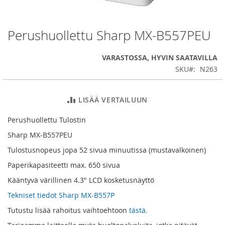
Perushuollettu Sharp MX-B557PEU
Skip
to
the
VARASTOSSA, HYVIN SAATAVILLA
beginning
SKU
N263
of
the
images
LISÄÄ VERTAILUUN
gallery
Perushuollettu Tulostin
Sharp MX-B557PEU
Tulostusnopeus jopa 52 sivua minuutissa (mustavalkoinen)
Paperikapasiteetti max. 650 sivua
Kääntyvä värillinen 4.3" LCD kosketusnäyttö
Tekniset tiedot Sharp MX-B557P
Tutustu lisää rahoitus vaihtoehtoon
tästä.