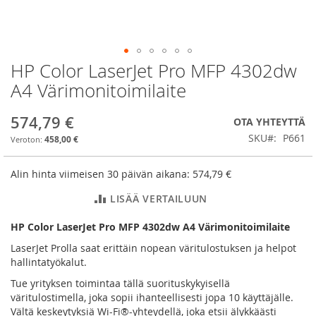
HP Color LaserJet Pro MFP 4302dw
Skip
to
A4 Värimonitoimilaite
the
beginning
574,79 €
OTA YHTEYTTÄ
of
the
SKU
P661
458,00 €
images
gallery
Alin hinta viimeisen 30 päivän aikana:
574,79 €
LISÄÄ VERTAILUUN
HP Color LaserJet Pro MFP 4302dw A4 Värimonitoimilaite
LaserJet Prolla saat erittäin nopean väritulostuksen ja helpot
hallintatyökalut.
Tue yrityksen toimintaa tällä suorituskykyisellä
väritulostimella, joka sopii ihanteellisesti jopa 10 käyttäjälle.
Vältä keskeytyksiä Wi-Fi®-yhteydellä, joka etsii älykkäästi