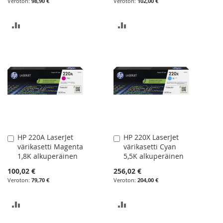
98,90 €
102,00 €
LISÄÄ
LISÄÄ
VERTAILUUN
VERTAILUUN
HP 220A LaserJet
HP 220X LaserJet
Lisää
Lisää
värikasetti Magenta
värikasetti Cyan
ostoskoriin
ostoskoriin
1,8K alkuperäinen
5,5K alkuperäinen
100,02 €
256,02 €
79,70 €
204,00 €
LISÄÄ
LISÄÄ
VERTAILUUN
VERTAILUUN