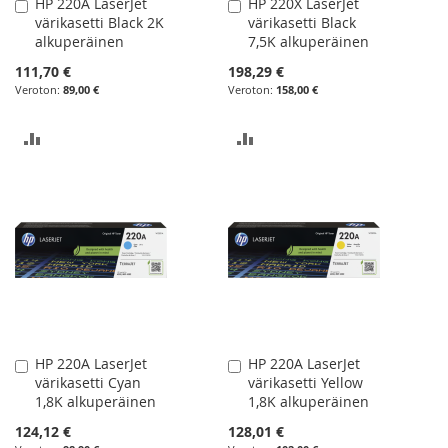
HP 220A LaserJet
HP 220X LaserJet
Lisää
Lisää
värikasetti Black 2K
värikasetti Black
ostoskoriin
ostoskoriin
alkuperäinen
7,5K alkuperäinen
111,70 €
198,29 €
89,00 €
158,00 €
LISÄÄ
LISÄÄ
VERTAILUUN
VERTAILUUN
HP 220A LaserJet
HP 220A LaserJet
Lisää
Lisää
värikasetti Cyan
värikasetti Yellow
ostoskoriin
ostoskoriin
1,8K alkuperäinen
1,8K alkuperäinen
124,12 €
128,01 €