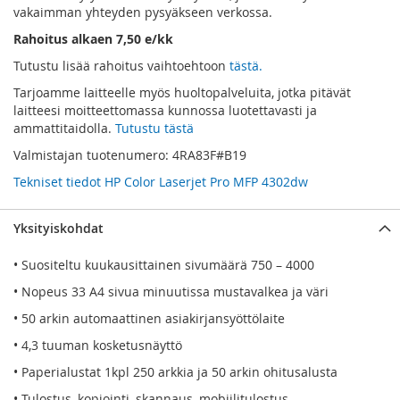
vakaimman yhteyden pysyäkseen verkossa.
Rahoitus alkaen 7,50 e/kk
Tutustu lisää rahoitus vaihtoehtoon
tästä.
Tarjoamme laitteelle myös huoltopalveluita, jotka pitävät
laitteesi moitteettomassa kunnossa luotettavasti ja
ammattitaidolla.
Tutustu tästä
Valmistajan tuotenumero: 4RA83F#B19
Tekniset tiedot HP Color Laserjet Pro MFP 4302dw
Yksityiskohdat
• Suositeltu kuukausittainen sivumäärä 750 – 4000
• Nopeus 33 A4 sivua minuutissa mustavalkea ja väri
• 50 arkin automaattinen asiakirjansyöttölaite
• 4,3 tuuman kosketusnäyttö
• Paperialustat 1kpl 250 arkkia ja 50 arkin ohitusalusta
• Tulostus, kopiointi, skannaus, mobiilitulostus