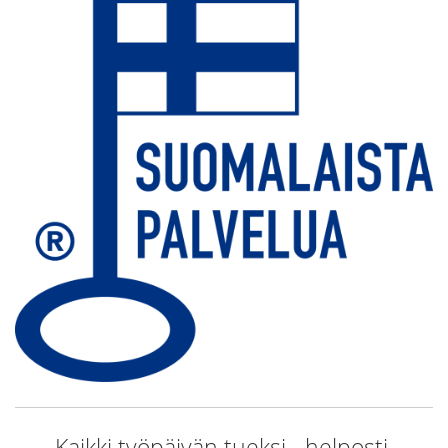
Kaikki työpäivän tueksi - helposti,