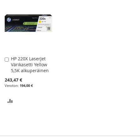
HP 220X LaserJet
Lisää
Värikasetti Yellow
ostoskoriin
5,5K alkuperäinen
243,47 €
194,00 €
LISÄÄ
VERTAILUUN