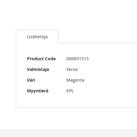
Skip
to
Lisätietoja
the
beginning
of
the
Lisätietoja
Product Code
006R01515
images
gallery
Valmistaja
Xerox
Väri
Magenta
Myyntierä
KPL