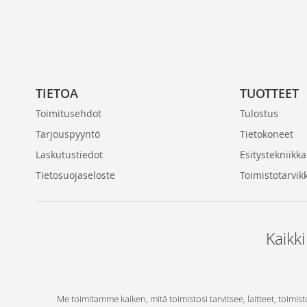
TIETOA
TUOTTEET
Toimitusehdot
Tulostus
Tarjouspyyntö
Tietokoneet
Laskutustiedot
Esitystekniikka
Tietosuojaseloste
Toimistotarvik
Kaikki
Me toimitamme kaiken, mitä toimistosi tarvitsee, laitteet, toimist