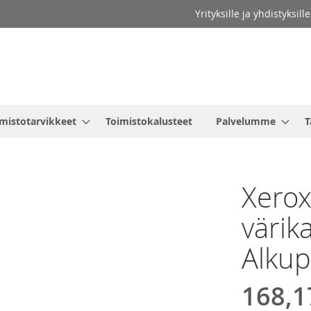
Yrityksille ja yhdistyksil
mistotarvikkeet
Toimistokalusteet
Palvelumme
T
Xero
värik
Alkup
168,1