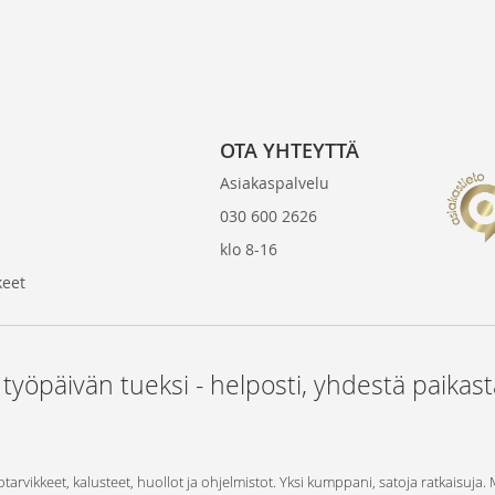
OTA YHTEYTTÄ
Asiakaspalvelu
030 600 2626
klo 8-16
keet
 työpäivän tueksi - helposti, yhdestä paikas
otarvikkeet, kalusteet, huollot ja ohjelmistot. Yksi kumppani, satoja ratkaisuja.