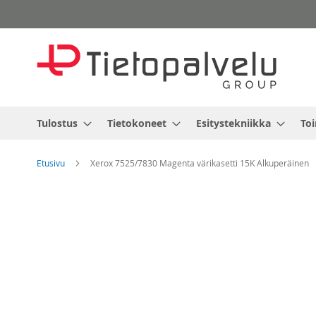
Skip
to
Content
Tulostus
Tietokoneet
Esitystekniikka
Toi
Etusivu
Xerox 7525/7830 Magenta värikasetti 15K Alkuperäinen
Skip
to
the
end
of
the
images
gallery