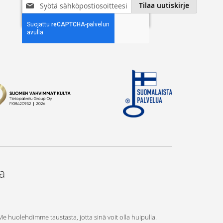
Tilaa
Tilaa uutiskirje
uutiskirjeemme:
ta
 Me huolehdimme taustasta, jotta sinä voit olla huipulla.