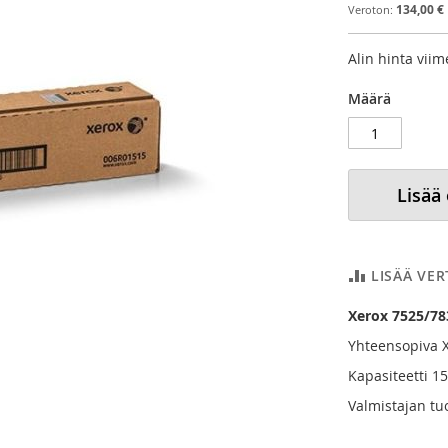
134,00 €
Alin hinta vii
Määrä
Lisää
LISÄÄ VE
Xerox 7525/78
Yhteensopiva 
Kapasiteetti 15
Valmistajan t