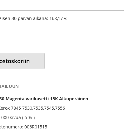
meisen 30 päivän aikana:
168,17 €
 ostoskoriin
RTAILUUN
30 Magenta värikasetti 15K Alkuperäinen
Xerox 7845 7530,7535,7545,7556
 000 sivua ( 5 % )
uotenumero: 006R01515