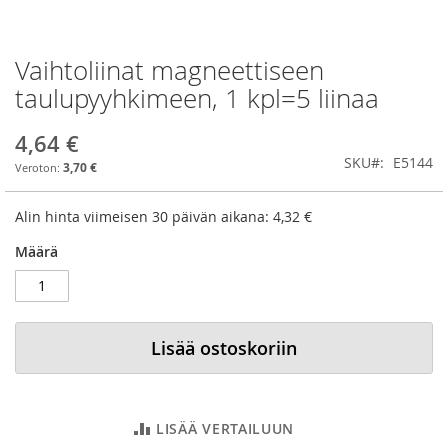
Vaihtoliinat magneettiseen
Skip
to
taulupyyhkimeen, 1 kpl=5 liinaa
the
beginning
4,64 €
of
SKU
E5144
the
3,70 €
images
gallery
Alin hinta viimeisen 30 päivän aikana:
4,32 €
Määrä
Lisää ostoskoriin
LISÄÄ VERTAILUUN