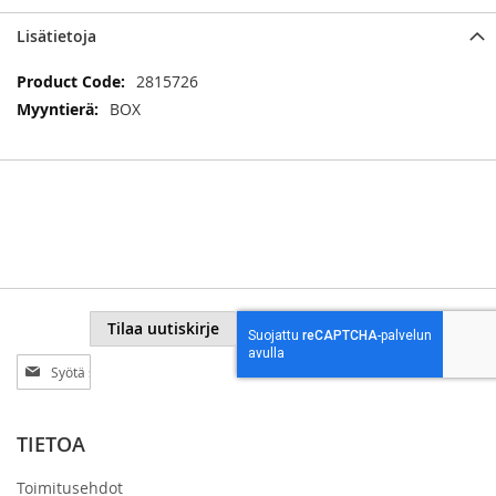
Lisätietoja
Lisätietoja
2815726
BOX
Tilaa uutiskirje
Tilaa
uutiskirjeemme:
TIETOA
Toimitusehdot