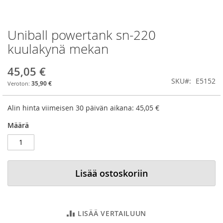
Uniball powertank sn-220
Skip
to
kuulakynä mekan
the
beginning
45,05 €
of
SKU
E5152
the
35,90 €
images
gallery
Alin hinta viimeisen 30 päivän aikana:
45,05 €
Määrä
Lisää ostoskoriin
LISÄÄ VERTAILUUN