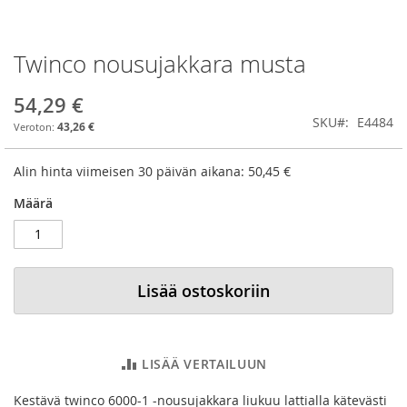
Twinco nousujakkara musta
Skip
to
the
54,29 €
beginning
SKU
E4484
43,26 €
of
the
images
Alin hinta viimeisen 30 päivän aikana:
50,45 €
gallery
Määrä
Lisää ostoskoriin
LISÄÄ VERTAILUUN
Kestävä twinco 6000-1 -nousujakkara liukuu lattialla kätevästi