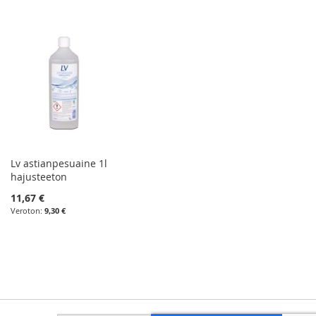
Lv astianpesuaine 1l
hajusteeton
11,67 €
9,30 €