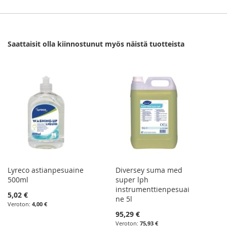
Saattaisit olla kiinnostunut myös näistä tuotteista
Lyreco astianpesuaine
Diversey suma med
500ml
super lph
instrumenttienpesuai
5,02 €
ne 5l
4,00 €
95,29 €
75,93 €