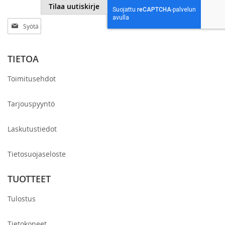
Tilaa uutiskirje
Tilaa
uutiskirjeemme:
TIETOA
Toimitusehdot
Tarjouspyyntö
Laskutustiedot
Tietosuojaseloste
TUOTTEET
Tulostus
Tietokoneet