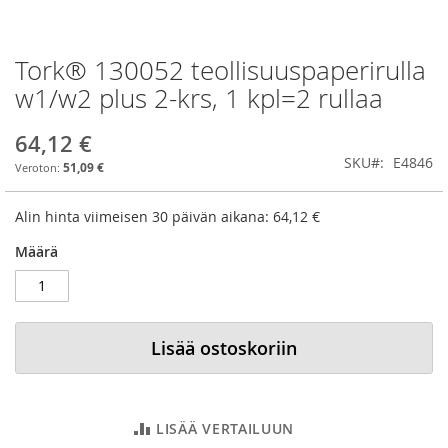
Tork® 130052 teollisuuspaperirulla
Skip
to
w1/w2 plus 2-krs, 1 kpl=2 rullaa
the
beginning
64,12 €
of
SKU
E4846
the
51,09 €
images
gallery
Alin hinta viimeisen 30 päivän aikana:
64,12 €
Määrä
Lisää ostoskoriin
LISÄÄ VERTAILUUN