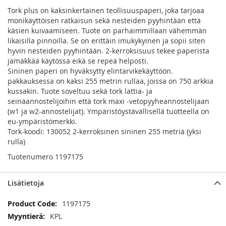
Tork plus on kaksinkertainen teollisuuspaperi, joka tarjoaa
monikäyttöisen ratkaisun sekä nesteiden pyyhintään että
käsien kuivaamiseen. Tuote on parhaimmillaan vähemmän
likaisilla pinnoilla. Se on erittäin imukykyinen ja sopii siten
hyvin nesteiden pyyhintään. 2-kerroksisuus tekee paperista
jämäkkää käytössä eikä se repeä helposti.
Sininen paperi on hyväksytty elintarvikekäyttöön.
pakkauksessa on kaksi 255 metrin rullaa, joissa on 750 arkkia
kussakin. Tuote soveltuu sekä tork lattia- ja
seinäannostelijoihin että tork maxi -vetopyyheannostelijaan
(w1 ja w2-annostelijat). Ympäristöystävällisellä tuotteella on
eu-ympäristömerkki.
Tork-koodi: 130052 2-kerroksinen sininen 255 metriä (yksi
rulla)
Tuotenumero 1197175
Lisätietoja
Lisätietoja
1197175
KPL