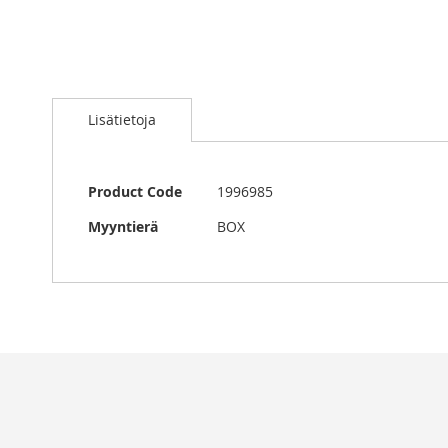
Skip
to
Lisätietoja
the
beginning
of
the
Lisätietoja
Product Code
1996985
images
gallery
Myyntierä
BOX