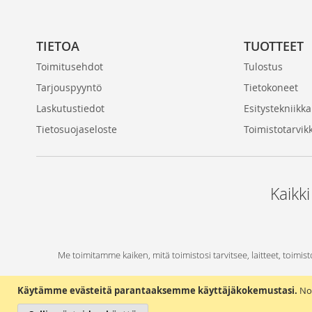
TIETOA
TUOTTEET
Toimitusehdot
Tulostus
Tarjouspyyntö
Tietokoneet
Laskutustiedot
Esitystekniikka
Tietosuojaseloste
Toimistotarvik
Kaikki
Me toimitamme kaiken, mitä toimistosi tarvitsee, laitteet, toimist
Käytämme evästeitä parantaaksemme käyttäjäkokemustasi.
No