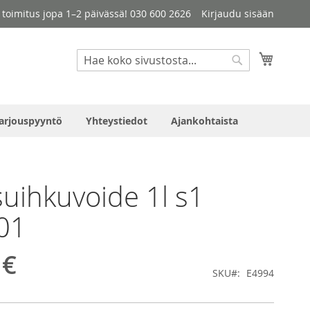
le toimitus jopa 1–2 päivässä! 030 600 2626
Kirjaudu sisään
Haku
Ostosko
Haku
arjouspyyntö
Yhteystiedot
Ajankohtaista
suihkuvoide 1l s1
01
 €
SKU
E4994