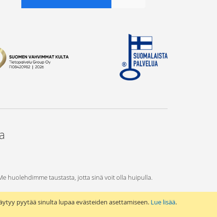
ta
 Me huolehdimme taustasta, jotta sinä voit olla huipulla.
äytyy pyytää sinulta lupaa evästeiden asettamiseen.
Lue lisää
.