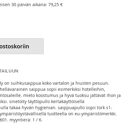
meisen 30 päivän aikana:
79,25 €
 ostoskoriin
RTAILUUN
dy on suihkusaippua koko vartalon ja hiusten pesuun.
 hellävarainen saippua sopii esimerkiksi hotelleihin,
ntosaleille. mieto koostumus ja hyvä tuoksu jättävät ihon ja
si. sinetöity täyttöpullo kertakäyttöisellä
la takaa hyvän hygienian. saippuapullo sopii tork s1-
 ympäristöystävällisellä tuotteella on eu-ympäristömerkki.
601. myyntierä: 1 / 6.