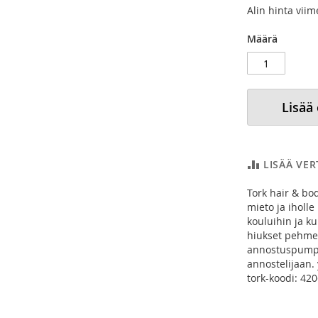
Alin hinta vii
Määrä
Lisää
LISÄÄ VE
Tork hair & bo
mieto ja iholle
kouluihin ja ku
hiukset pehmeik
annostuspumpul
annostelijaan.
tork-koodi: 420