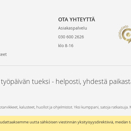
OTA YHTEYTTÄ
Asiakaspalvelu
030 600 2626
klo 8-16
keet
 työpäivän tueksi - helposti, yhdestä paikas
otarvikkeet, kalusteet, huollot ja ohjelmistot. Yksi kumppani, satoja ratkaisuja.
udattaaksemme uutta sähköisen viestinnän yksityisyysdirektiiviä, meidän t