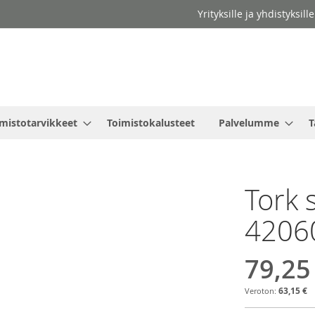
Yrityksille ja yhdistyksil
mistotarvikkeet
Toimistokalusteet
Palvelumme
T
Tork 
4206
79,25
63,15 €