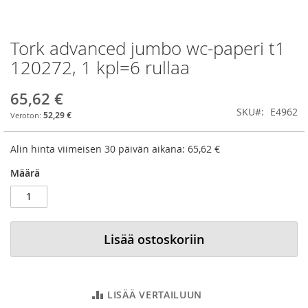
Tork advanced jumbo wc-paperi t1
Skip
to
120272, 1 kpl=6 rullaa
the
beginning
65,62 €
of
SKU
E4962
the
52,29 €
images
gallery
Alin hinta viimeisen 30 päivän aikana:
65,62 €
Määrä
Lisää ostoskoriin
LISÄÄ VERTAILUUN