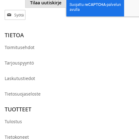
Tilaa uutiskirje
Tilaa
uutiskirjeemme:
TIETOA
Toimitusehdot
Tarjouspyyntö
Laskutustiedot
Tietosuojaseloste
TUOTTEET
Tulostus
Tietokoneet