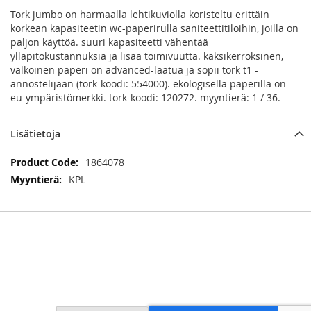
Tork jumbo on harmaalla lehtikuviolla koristeltu erittäin
korkean kapasiteetin wc-paperirulla saniteettitiloihin, joilla on
paljon käyttöä. suuri kapasiteetti vähentää
ylläpitokustannuksia ja lisää toimivuutta. kaksikerroksinen,
valkoinen paperi on advanced-laatua ja sopii tork t1 -
annostelijaan (tork-koodi: 554000). ekologisella paperilla on
eu-ympäristömerkki. tork-koodi: 120272. myyntierä: 1 / 36.
Lisätietoja
Lisätietoja
1864078
KPL