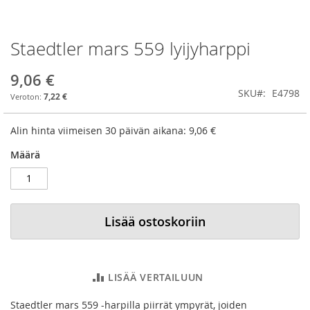
Staedtler mars 559 lyijyharppi
Skip
to
the
9,06 €
beginning
SKU
E4798
7,22 €
of
the
images
Alin hinta viimeisen 30 päivän aikana:
9,06 €
gallery
Määrä
Lisää ostoskoriin
LISÄÄ VERTAILUUN
Staedtler mars 559 -harpilla piirrät ympyrät, joiden