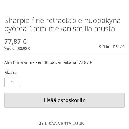
Sharpie fine retractable huopakynä
Skip
to
pyöreä 1mm mekanismilla musta
the
beginning
77,87 €
of
SKU
E5149
the
62,05 €
images
gallery
Alin hinta viimeisen 30 päivän aikana:
77,87 €
Määrä
Lisää ostoskoriin
LISÄÄ VERTAILUUN