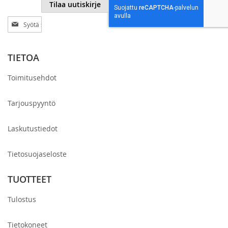
Tilaa uutiskirje
Tilaa
uutiskirjeemme:
TIETOA
Toimitusehdot
Tarjouspyyntö
Laskutustiedot
Tietosuojaseloste
TUOTTEET
Tulostus
Tietokoneet