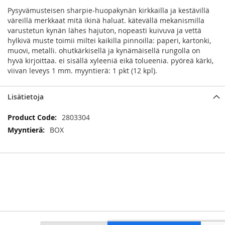
Pysyvämusteisen sharpie-huopakynän kirkkailla ja kestävillä
väreillä merkkaat mitä ikinä haluat. kätevällä mekanismilla
varustetun kynän lähes hajuton, nopeasti kuivuva ja vettä
hylkivä muste toimii miltei kaikilla pinnoilla: paperi, kartonki,
muovi, metalli. ohutkärkisellä ja kynämäisellä rungolla on
hyvä kirjoittaa. ei sisällä xyleeniä eikä tolueenia. pyöreä kärki,
viivan leveys 1 mm. myyntierä: 1 pkt (12 kpl).
Lisätietoja
Lisätietoja
2803304
BOX