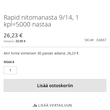
Rapid nitomanasta 9/14, 1
Skip
to
kpl=5000 nastaa
the
beginning
26,23 €
of
SKU
E4667
the
20,90 €
images
gallery
Alin hinta viimeisen 30 päivän aikana:
26,23 €
Määrä
Lisää ostoskoriin
LISÄÄ VERTAILUUN