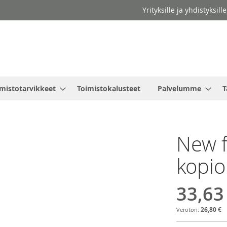
Yrityksille ja yhdistyksil
mistotarvikkeet
Toimistokalusteet
Palvelumme
T
New f
kopio
33,63
26,80 €