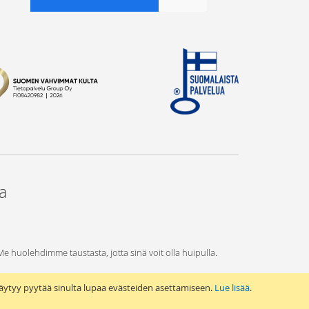
ta
 Me huolehdimme taustasta, jotta sinä voit olla huipulla.
äytyy pyytää sinulta lupaa evästeiden asettamiseen.
Lue lisää
.