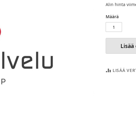
Alin hinta vii
Määrä
Lisää
LISÄÄ VE