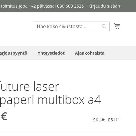
le toimitus jopa 1–2 päivässä! 030 600 2626
Kirjaudu sisään
Haku
Ostosko
Haku
arjouspyyntö
Yhteystiedot
Ajankohtaista
uture laser
paperi multibox a4
 €
SKU
E5111