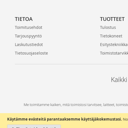
TIETOA
TUOTTEET
Toimitusehdot
Tulostus
Tarjouspyyntö
Tietokoneet
Laskutustiedot
Esitystekniikka
Tietosuojaseloste
Toimistotarvik
Kaikki
Me toimitamme kaiken, mitä toimistosi tarvitsee, laitteet, toimist
Käytämme evästeitä parantaaksemme käyttäjäkokemustasi.
No