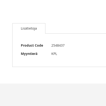
Skip
to
Lisätietoja
the
beginning
of
the
Lisätietoja
Product Code
2548437
images
gallery
Myyntierä
KPL