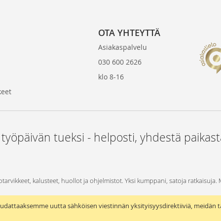
OTA YHTEYTTÄ
Asiakaspalvelu
030 600 2626
klo 8-16
keet
 työpäivän tueksi - helposti, yhdestä paikas
otarvikkeet, kalusteet, huollot ja ohjelmistot. Yksi kumppani, satoja ratkaisuja.
udattaaksemme uutta sähköisen viestinnän yksityisyysdirektiiviä, meidän t