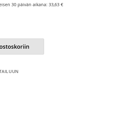
meisen 30 päivän aikana:
33,63 €
 ostoskoriin
RTAILUUN