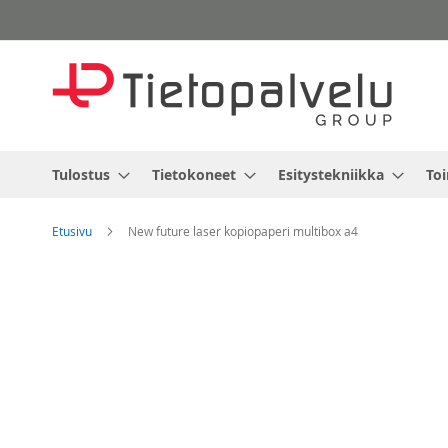
Skip
to
Content
Tulostus
Tietokoneet
Esitystekniikka
Toi
Etusivu
New future laser kopiopaperi multibox a4
Skip
to
the
end
of
the
images
gallery