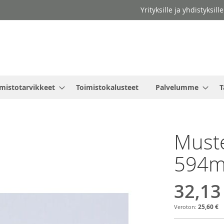
Yrityksille ja yhdistyksil
mistotarvikkeet
Toimistokalusteet
Palvelumme
T
Must
594
32,13
25,60 €