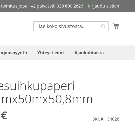
le toimitus jopa 1–2 päivässä! 030 600 2626
Kirjaudu sisään
Haku
Ostosko
Haku
arjouspyyntö
Yhteystiedot
Ajankohtaista
esuihkupaperi
mmx50mx50,8mm
 €
SKU
E4028