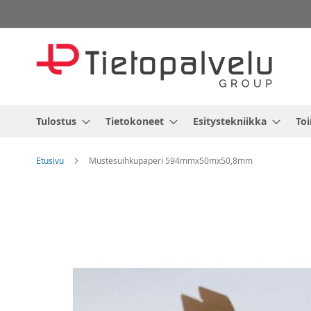
Skip
to
Content
Tulostus
Tietokoneet
Esitystekniikka
Toi
Etusivu
Mustesuihkupaperi 594mmx50mx50,8mm
Skip
to
the
end
of
the
images
gallery