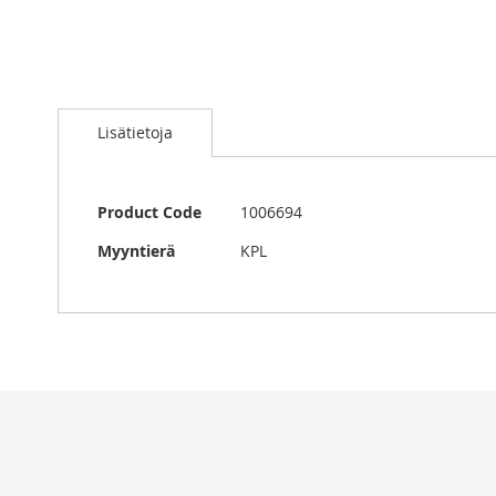
Skip
to
Lisätietoja
the
beginning
of
the
Lisätietoja
Product Code
1006694
images
gallery
Myyntierä
KPL