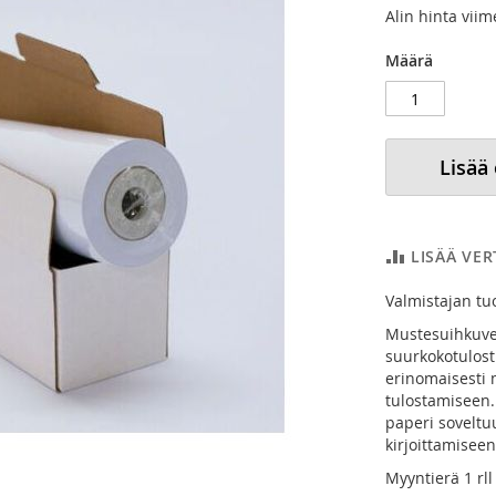
Alin hinta vii
Määrä
Lisää
LISÄÄ VE
Valmistajan t
Mustesuihkuved
suurkokotulost
erinomaisesti m
tulostamiseen.
paperi soveltuu
kirjoittamiseen
Myyntierä 1 rll 