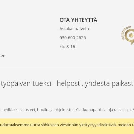
OTA YHTEYTTÄ
Asiakaspalvelu
030 600 2626
klo 8-16
keet
 työpäivän tueksi - helposti, yhdestä paikas
otarvikkeet, kalusteet, huollot ja ohjelmistot. Yksi kumppani, satoja ratkaisuja.
udattaaksemme uutta sähköisen viestinnän yksityisyysdirektiiviä, meidän t