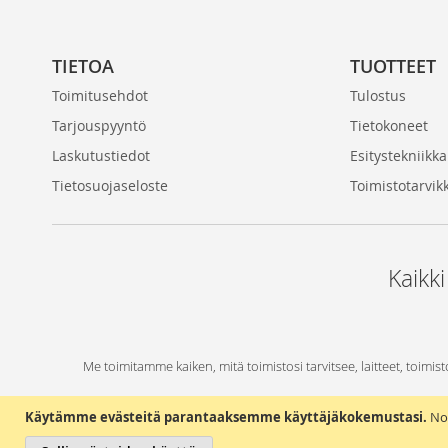
TIETOA
TUOTTEET
Toimitusehdot
Tulostus
Tarjouspyyntö
Tietokoneet
Laskutustiedot
Esitystekniikka
Tietosuojaseloste
Toimistotarvik
Kaikki
Me toimitamme kaiken, mitä toimistosi tarvitsee, laitteet, toimist
Käytämme evästeitä parantaaksemme käyttäjäkokemustasi.
No