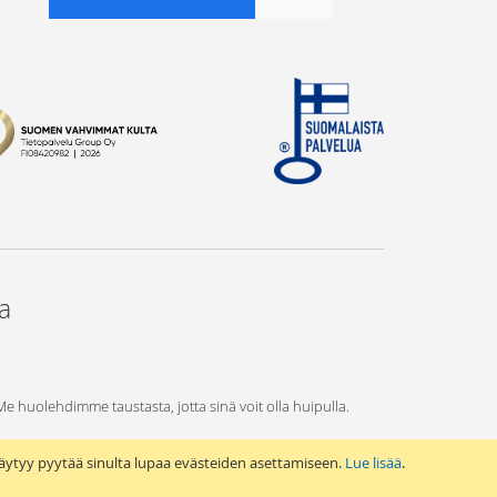
ta
 Me huolehdimme taustasta, jotta sinä voit olla huipulla.
äytyy pyytää sinulta lupaa evästeiden asettamiseen.
Lue lisää
.