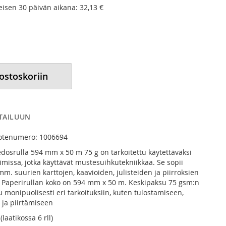
meisen 30 päivän aikana:
32,13 €
 ostoskoriin
RTAILUUN
uotenumero: 1006694
osrulla 594 mm x 50 m 75 g on tarkoitettu käytettäväksi
imissa, jotka käyttävät mustesuihkutekniikkaa. Se sopii
m. suurien karttojen, kaavioiden, julisteiden ja piirroksien
 Paperirullan koko on 594 mm x 50 m. Keskipaksu 75 gsm:n
 monipuolisesti eri tarkoituksiin, kuten tulostamiseen,
 ja piirtämiseen
(laatikossa 6 rll)