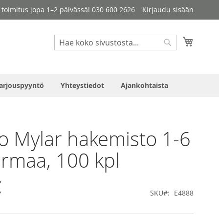
le toimitus jopa 1–2 päivässä! 030 600 2626
Kirjaudu sisään
Haku
Ostosko
Haku
arjouspyyntö
Yhteystiedot
Ajankohtaista
o Mylar hakemisto 1-6
rmaa, 100 kpl
€
SKU
E4888