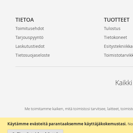
TIETOA
TUOTTEET
Toimitusehdot
Tulostus
Tarjouspyyntö
Tietokoneet
Laskutustiedot
Esitystekniikka
Tietosuojaseloste
Toimistotarvik
Kaikki
Me toimitamme kaiken, mitä toimistosi tarvitsee, laitteet, toimist
Käytämme evästeitä parantaaksemme käyttäjäkokemustasi.
No