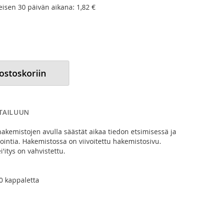
meisen 30 päivän aikana:
1,82 €
 ostoskoriin
RTAILUUN
hakemistojen avulla säästät aikaa tiedon etsimisessä ja
tointia. Hakemistossa on viivoitettu hakemistosivu.
i'itys on vahvistettu.
.
0 kappaletta