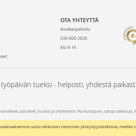
OTA YHTEYTTÄ
Asiakaspalvelu
030 600 2626
klo 8-16
keet
 työpäivän tueksi - helposti, yhdestä paikas
otarvikkeet, kalusteet, huollot ja ohjelmistot. Yksi kumppani, satoja ratkaisuja.
udattaaksemme uutta sähköisen viestinnän yksityisyysdirektiiviä, meidän t