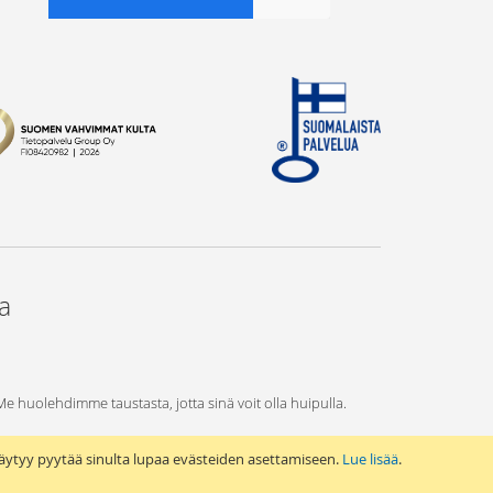
ta
 Me huolehdimme taustasta, jotta sinä voit olla huipulla.
äytyy pyytää sinulta lupaa evästeiden asettamiseen.
Lue lisää
.