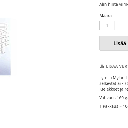
Alin hinta vii
Määrä
Lisää
LISÄÄ VE
Lyreco Mylar -
selkeytät arkis
Kielekkeet ja re
Vahvuus 160 g
1 Pakkaus = 10