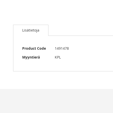
Skip
to
Lisätietoja
the
beginning
of
the
Lisätietoja
Product Code
1491478
images
gallery
Myyntierä
KPL