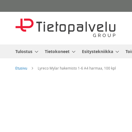
Skip
to
Content
Tulostus
Tietokoneet
Esitystekniikka
Toi
Etusivu
Lyreco Mylar hakemisto 1-6 A4 harmaa, 100 kpl
Skip
to
the
end
of
the
images
gallery