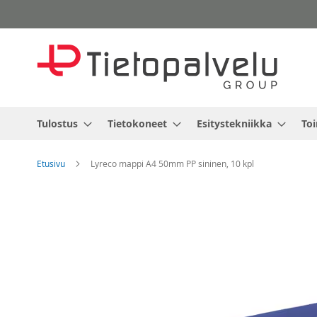
Skip
to
Content
Tulostus
Tietokoneet
Esitystekniikka
Toi
Etusivu
Lyreco mappi A4 50mm PP sininen, 10 kpl
Skip
to
the
end
of
the
images
gallery