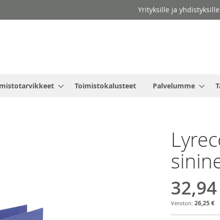
Yrityksille ja yhdistyksil
mistotarvikkeet
Toimistokalusteet
Palvelumme
T
Lyre
sinin
32,94
26,25 €