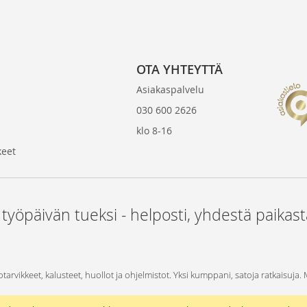
OTA YHTEYTTÄ
Asiakaspalvelu
030 600 2626
klo 8-16
keet
 työpäivän tueksi - helposti, yhdestä paikas
otarvikkeet, kalusteet, huollot ja ohjelmistot. Yksi kumppani, satoja ratkaisuja.