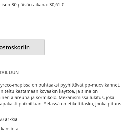
meisen 30 päivän aikana:
30,61 €
 ostoskoriin
RTAILUUN
yreco-mapissa on puhtaaksi pyyhittävät pp-muovikannet.
iteltu kestämään kovaakin käyttöä, ja siinä on
einen alareuna ja sormikolo. Mekanismissa lukitus, joka
apakasti paikoillaan. Selässä on etikettitasku, jonka pituus
50 arkkia
 kansiota