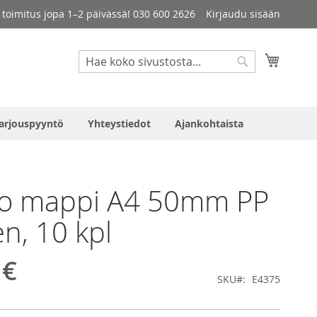
le toimitus jopa 1–2 päivässä! 030 600 2626
Kirjaudu sisään
Haku
Ostosko
Haku
arjouspyyntö
Yhteystiedot
Ajankohtaista
co mappi A4 50mm PP
en, 10 kpl
 €
SKU
E4375