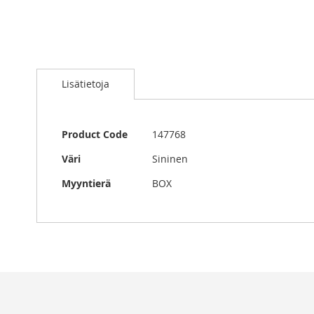
Skip
to
Lisätietoja
the
beginning
of
the
Lisätietoja
Product Code
147768
images
gallery
Väri
Sininen
Myyntierä
BOX