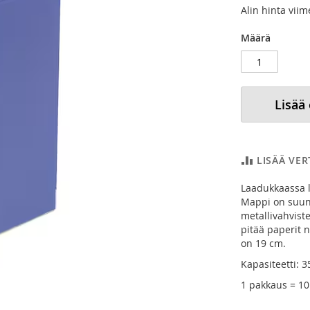
Alin hinta vii
Määrä
Lisää
LISÄÄ VE
Laadukkaassa l
Mappi on suunn
metallivahvist
pitää paperit n
on 19 cm.
Kapasiteetti: 3
1 pakkaus = 10