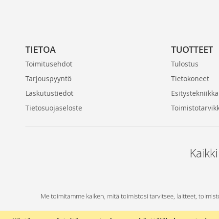
TIETOA
TUOTTEET
Toimitusehdot
Tulostus
Tarjouspyyntö
Tietokoneet
Laskutustiedot
Esitystekniikka
Tietosuojaseloste
Toimistotarvik
Kaikki
Me toimitamme kaiken, mitä toimistosi tarvitsee, laitteet, toimist