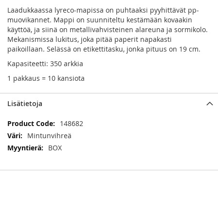
Laadukkaassa lyreco-mapissa on puhtaaksi pyyhittävät pp-
muovikannet. Mappi on suunniteltu kestämään kovaakin
käyttöä, ja siinä on metallivahvisteinen alareuna ja sormikolo.
Mekanismissa lukitus, joka pitää paperit napakasti
paikoillaan. Selässä on etikettitasku, jonka pituus on 19 cm.
Kapasiteetti: 350 arkkia
1 pakkaus = 10 kansiota
Lisätietoja
Lisätietoja
148682
Mintunvihreä
BOX