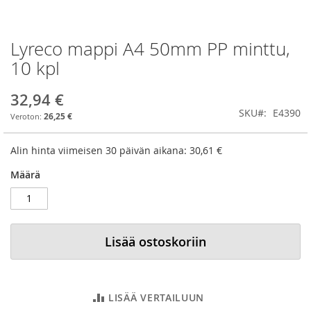
Lyreco mappi A4 50mm PP minttu,
Skip
to
10 kpl
the
beginning
32,94 €
of
SKU
E4390
the
26,25 €
images
gallery
Alin hinta viimeisen 30 päivän aikana:
30,61 €
Määrä
Lisää ostoskoriin
LISÄÄ VERTAILUUN