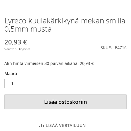
Lyreco kuulakärkikynä mekanismilla
Skip
to
0,5mm musta
the
beginning
20,93 €
of
SKU
E4716
the
16,68 €
images
gallery
Alin hinta viimeisen 30 päivän aikana:
20,93 €
Määrä
Lisää ostoskoriin
LISÄÄ VERTAILUUN