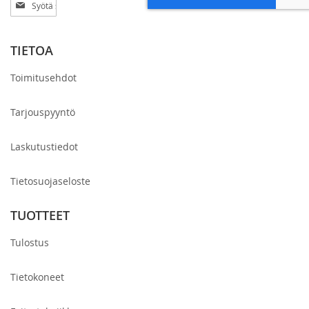
Tilaa
uutiskirjeemme:
TIETOA
Toimitusehdot
Tarjouspyyntö
Laskutustiedot
Tietosuojaseloste
TUOTTEET
Tulostus
Tietokoneet