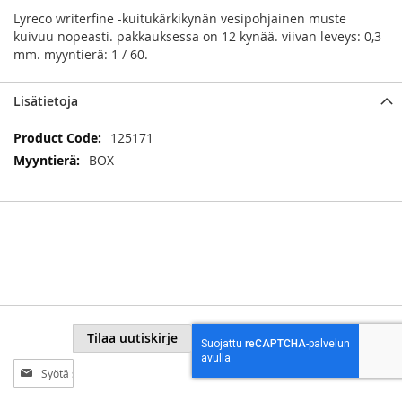
Lyreco writerfine -kuitukärkikynän vesipohjainen muste
kuivuu nopeasti. pakkauksessa on 12 kynää. viivan leveys: 0,3
mm. myyntierä: 1 / 60.
Lisätietoja
Lisätietoja
125171
BOX
Tilaa uutiskirje
Tilaa
uutiskirjeemme: