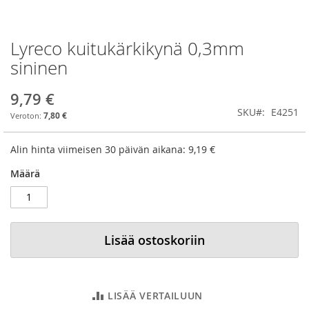
Lyreco kuitukärkikynä 0,3mm
Skip
to
sininen
the
beginning
9,79 €
of
SKU
E4251
the
7,80 €
images
gallery
Alin hinta viimeisen 30 päivän aikana:
9,19 €
Määrä
Lisää ostoskoriin
LISÄÄ VERTAILUUN