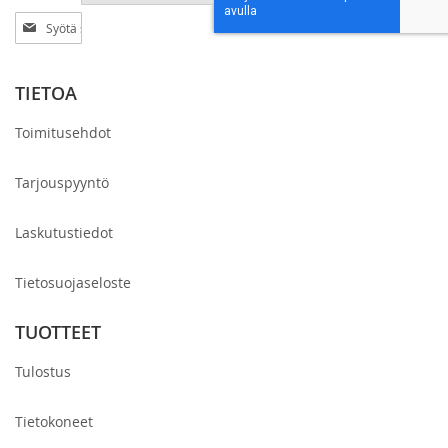
Tilaa
uutiskirjeemme:
TIETOA
Toimitusehdot
Tarjouspyyntö
Laskutustiedot
Tietosuojaseloste
TUOTTEET
Tulostus
Tietokoneet