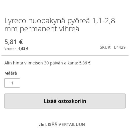
Lyreco huopakynä pyöreä 1,1-2,8
Skip
to
mm permanent vihreä
the
beginning
5,81 €
of
SKU
E4429
the
4,63 €
images
gallery
Alin hinta viimeisen 30 päivän aikana:
5,36 €
Määrä
Lisää ostoskoriin
LISÄÄ VERTAILUUN