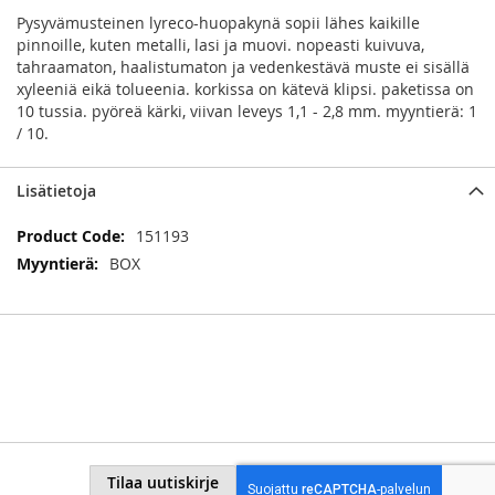
Pysyvämusteinen lyreco-huopakynä sopii lähes kaikille
pinnoille, kuten metalli, lasi ja muovi. nopeasti kuivuva,
tahraamaton, haalistumaton ja vedenkestävä muste ei sisällä
xyleeniä eikä tolueenia. korkissa on kätevä klipsi. paketissa on
10 tussia. pyöreä kärki, viivan leveys 1,1 - 2,8 mm. myyntierä: 1
/ 10.
Lisätietoja
Lisätietoja
151193
BOX
Tilaa uutiskirje