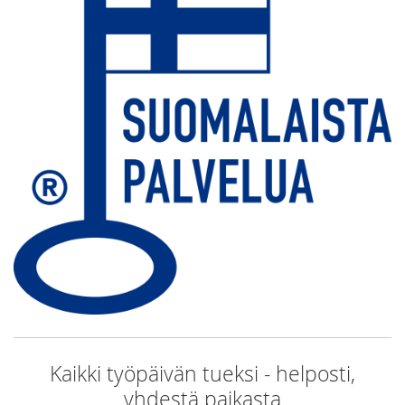
Kaikki työpäivän tueksi - helposti,
yhdestä paikasta