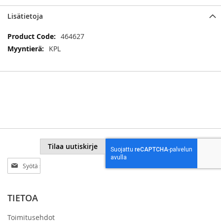
Lisätietoja
Lisätietoja
464627
KPL
Tilaa uutiskirje
Tilaa
uutiskirjeemme:
TIETOA
Toimitusehdot