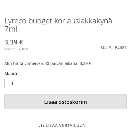
Lyreco budget korjauslakkakynä
Skip
to
7ml
the
beginning
3,39 €
of
SKU
E4687
the
2,70 €
images
gallery
Alin hinta viimeisen 30 päivän aikana:
3,39 €
Määrä
Lisää ostoskoriin
LISÄÄ VERTAILUUN