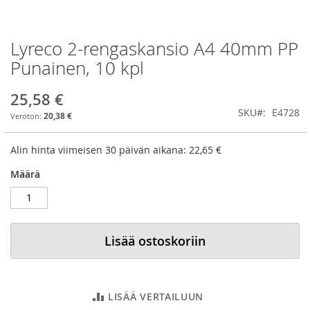
Lyreco 2-rengaskansio A4 40mm PP
Skip
to
Punainen, 10 kpl
the
beginning
25,58 €
of
SKU
E4728
the
20,38 €
images
gallery
Alin hinta viimeisen 30 päivän aikana:
22,65 €
Määrä
Lisää ostoskoriin
LISÄÄ VERTAILUUN