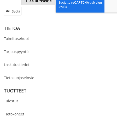
Tilaa uutiskirje
Tilaa
uutiskirjeemme:
TIETOA
Toimitusehdot
Tarjouspyyntö
Laskutustiedot
Tietosuojaseloste
TUOTTEET
Tulostus
Tietokoneet