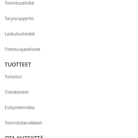
Toimitusehdot
Tarjouspyyntö
Laskutustiedot
Tietosuojaseloste
TUOTTEET
Tulostus
Tietokoneet
Esitystekniikka
Toimistotarvikkeet
OTA YHTEYTTÄ