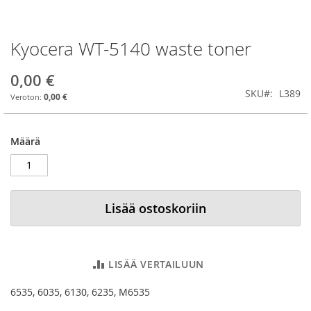
Kyocera WT-5140 waste toner
Skip
to
the
0,00 €
beginning
SKU
L389
0,00 €
of
the
images
Määrä
gallery
Lisää ostoskoriin
LISÄÄ VERTAILUUN
6535, 6035, 6130, 6235, M6535