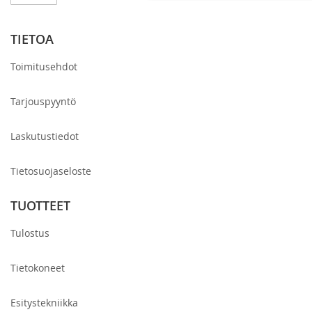
uutiskirjeemme:
TIETOA
Toimitusehdot
Tarjouspyyntö
Laskutustiedot
Tietosuojaseloste
TUOTTEET
Tulostus
Tietokoneet
Esitystekniikka