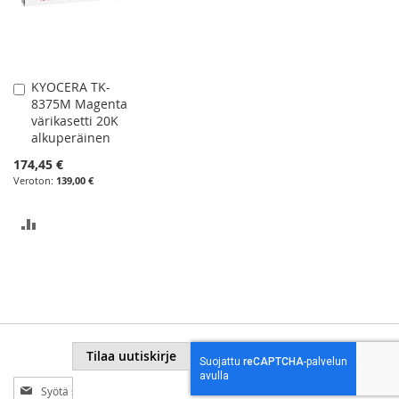
KYOCERA TK-
Lisää
8375M Magenta
ostoskoriin
värikasetti 20K
alkuperäinen
174,45 €
139,00 €
LISÄÄ
VERTAILUUN
Tilaa uutiskirje
Tilaa