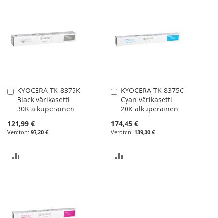
KYOCERA TK-8375K
KYOCERA TK-8375C
Lisää
Lisää
Black värikasetti
Cyan värikasetti
ostoskoriin
ostoskoriin
30K alkuperäinen
20K alkuperäinen
121,99 €
174,45 €
97,20 €
139,00 €
LISÄÄ
LISÄÄ
VERTAILUUN
VERTAILUUN