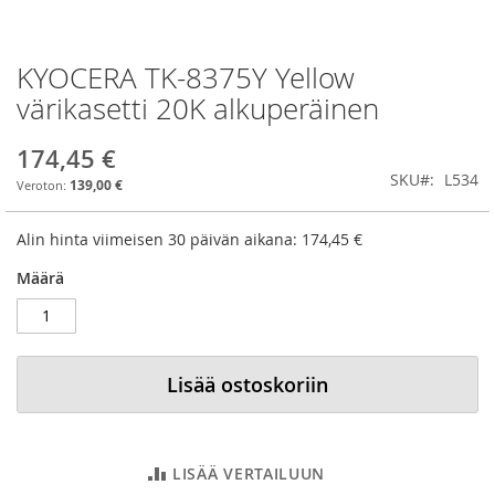
KYOCERA TK-8375Y Yellow
Skip
to
värikasetti 20K alkuperäinen
the
beginning
174,45 €
of
SKU
L534
the
139,00 €
images
gallery
Alin hinta viimeisen 30 päivän aikana:
174,45 €
Määrä
Lisää ostoskoriin
LISÄÄ VERTAILUUN