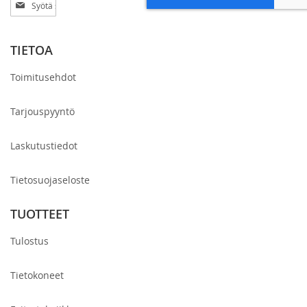
Tilaa
uutiskirjeemme:
TIETOA
Toimitusehdot
Tarjouspyyntö
Laskutustiedot
Tietosuojaseloste
TUOTTEET
Tulostus
Tietokoneet