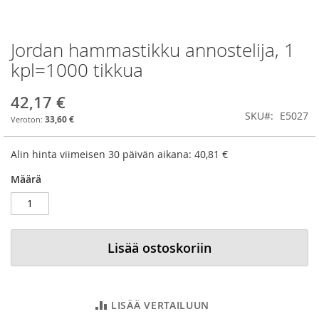
Jordan hammastikku annostelija, 1
Skip
to
kpl=1000 tikkua
the
beginning
42,17 €
of
SKU
E5027
the
33,60 €
images
gallery
Alin hinta viimeisen 30 päivän aikana:
40,81 €
Määrä
Lisää ostoskoriin
LISÄÄ VERTAILUUN