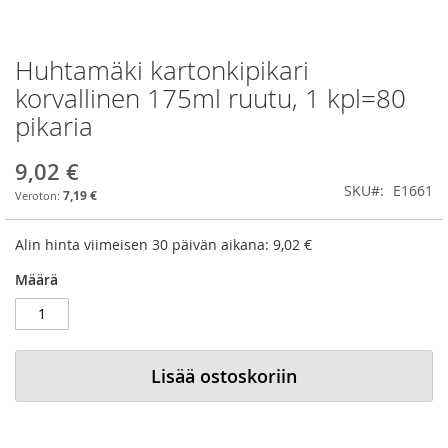
Huhtamäki kartonkipikari
Skip
to
korvallinen 175ml ruutu, 1 kpl=80
the
pikaria
beginning
of
the
9,02 €
images
SKU
E1661
7,19 €
gallery
Alin hinta viimeisen 30 päivän aikana:
9,02 €
Määrä
Lisää ostoskoriin