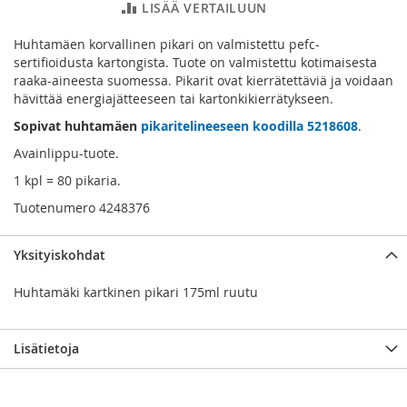
LISÄÄ VERTAILUUN
Huhtamäen korvallinen pikari on valmistettu pefc-
sertifioidusta kartongista. Tuote on valmistettu kotimaisesta
raaka-aineesta suomessa. Pikarit ovat kierrätettäviä ja voidaan
hävittää energiajätteeseen tai kartonkikierrätykseen.
Sopivat huhtamäen
pikaritelineeseen koodilla 5218608
.
Avainlippu-tuote.
1 kpl = 80 pikaria.
Tuotenumero 4248376
Yksityiskohdat
Huhtamäki kartkinen pikari 175ml ruutu
Lisätietoja