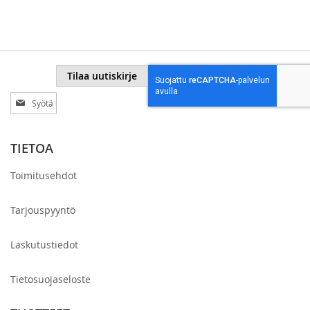
Tilaa uutiskirje
Tilaa
uutiskirjeemme:
TIETOA
Toimitusehdot
Tarjouspyyntö
Laskutustiedot
Tietosuojaseloste