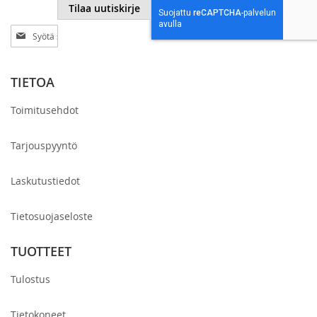
Tilaa uutiskirje
Tilaa
uutiskirjeemme:
TIETOA
Toimitusehdot
Tarjouspyyntö
Laskutustiedot
Tietosuojaseloste
TUOTTEET
Tulostus
Tietokoneet