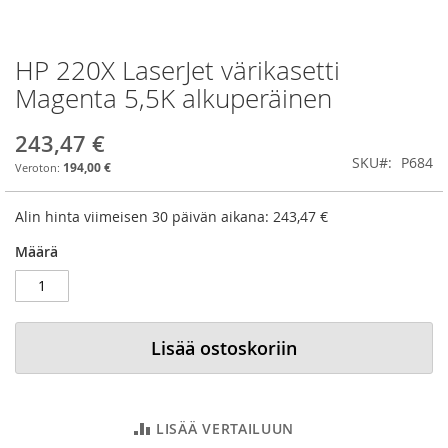
HP 220X LaserJet värikasetti
Skip
to
Magenta 5,5K alkuperäinen
the
beginning
243,47 €
of
SKU
P684
the
194,00 €
images
gallery
Alin hinta viimeisen 30 päivän aikana:
243,47 €
Määrä
Lisää ostoskoriin
LISÄÄ VERTAILUUN