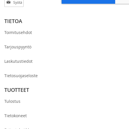
Tilaa
uutiskirjeemme:
TIETOA
Toimitusehdot
Tarjouspyyntö
Laskutustiedot
Tietosuojaseloste
TUOTTEET
Tulostus
Tietokoneet