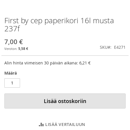
First by cep paperikori 16l musta
Skip
to
237f
the
beginning
7,00 €
of
SKU
E4271
the
5,58 €
images
gallery
Alin hinta viimeisen 30 päivän aikana:
6,21 €
Määrä
Lisää ostoskoriin
LISÄÄ VERTAILUUN