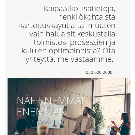
Kaipaatko lisätietoja,
henkilökohtaista
kartoituskäyntiä tai muuten
vain haluaisit keskustella
toimistosi prosessien ja
kulujen optimoinnista? Ota
yhteyttä, me vastaamme.
030 600 2600
NÄE ENEMMÄN, KOE
ENEMMÄN