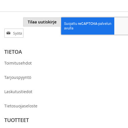
Tilaa uutiskirje
Tilaa
uutiskirjeemme:
TIETOA
Toimitusehdot
Tarjouspyyntö
Laskutustiedot
Tietosuojaseloste
TUOTTEET