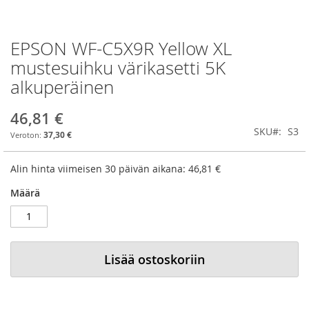
EPSON WF-C5X9R Yellow XL
Skip
to
mustesuihku värikasetti 5K
the
alkuperäinen
beginning
of
the
46,81 €
images
SKU
S3
37,30 €
gallery
Alin hinta viimeisen 30 päivän aikana:
46,81 €
Määrä
Lisää ostoskoriin