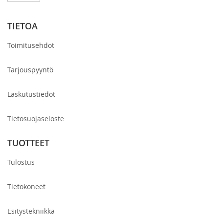
uutiskirjeemme:
TIETOA
Toimitusehdot
Tarjouspyyntö
Laskutustiedot
Tietosuojaseloste
TUOTTEET
Tulostus
Tietokoneet
Esitystekniikka