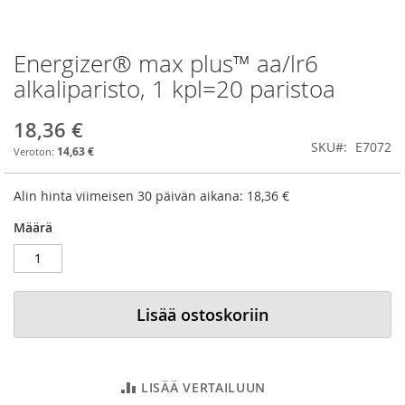
Energizer® max plus™ aa/lr6
Skip
to
alkaliparisto, 1 kpl=20 paristoa
the
beginning
18,36 €
of
SKU
E7072
the
14,63 €
images
gallery
Alin hinta viimeisen 30 päivän aikana:
18,36 €
Määrä
Lisää ostoskoriin
LISÄÄ VERTAILUUN