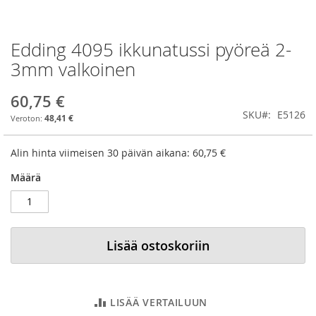
Edding 4095 ikkunatussi pyöreä 2-
Skip
to
3mm valkoinen
the
beginning
60,75 €
of
SKU
E5126
the
48,41 €
images
gallery
Alin hinta viimeisen 30 päivän aikana:
60,75 €
Määrä
Lisää ostoskoriin
LISÄÄ VERTAILUUN