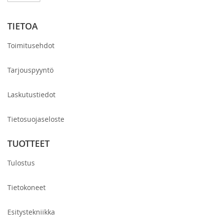
uutiskirjeemme:
TIETOA
Toimitusehdot
Tarjouspyyntö
Laskutustiedot
Tietosuojaseloste
TUOTTEET
Tulostus
Tietokoneet
Esitystekniikka