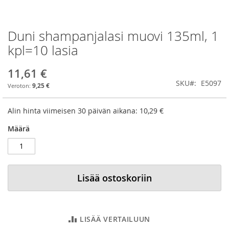
Duni shampanjalasi muovi 135ml, 1
Skip
to
kpl=10 lasia
the
beginning
11,61 €
of
SKU
E5097
the
9,25 €
images
gallery
Alin hinta viimeisen 30 päivän aikana:
10,29 €
Määrä
Lisää ostoskoriin
LISÄÄ VERTAILUUN