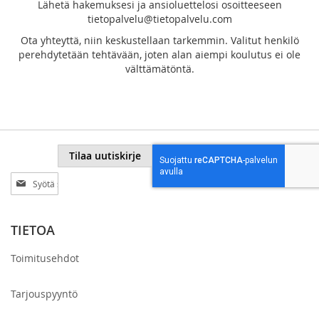
Lähetä hakemuksesi ja ansioluettelosi osoitteeseen
tietopalvelu@tietopalvelu.com
Ota yhteyttä, niin keskustellaan tarkemmin. Valitut henkilö
perehdytetään tehtävään, joten alan aiempi koulutus ei ole
välttämätöntä.
Tilaa uutiskirje
Tilaa
uutiskirjeemme:
TIETOA
Toimitusehdot
Tarjouspyyntö