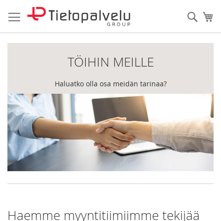
Skip
to
Haku
Os
Content
TÖIHIN MEILLE
Haluatko olla osa meidän tarinaa?
Haemme myyntitiimiimme tekijää