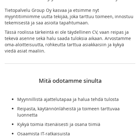
Tietopalvelu Group Oy kasvaa ja etsimme nyt
myyntitiimiimme uutta tekijää, joka tarttuu toimeen, innostuu
tekemisestä ja saa asioita tapahtumaan.
Tässä roolissa tärkeintä ei ole täydellinen CV, vaan reipas ja
tekevä asenne sekä halu saada tuloksia aikaan. Arvostamme
oma-aloitteisuutta, rohkeutta tarttua asiakkaisiin ja kykyä
viedä asiat maaliin.
Mitä odotamme sinulta
Myynnillistä ajattelutapaa ja halua tehdä tulosta
Reipasta, käytännönläheistä ja toimeen tarttuvaa
luonnetta
Kykyä toimia itsenäisesti ja osana tiimiä
Osaamista IT-ratkaisuista