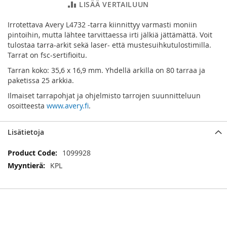
LISÄÄ VERTAILUUN
Irrotettava Avery L4732 -tarra kiinnittyy varmasti moniin
pintoihin, mutta lähtee tarvittaessa irti jälkiä jättämättä. Voit
tulostaa tarra-arkit sekä laser- että mustesuihkutulostimilla.
Tarrat on fsc-sertifioitu.
Tarran koko: 35,6 x 16,9 mm. Yhdellä arkilla on 80 tarraa ja
paketissa 25 arkkia.
Ilmaiset tarrapohjat ja ohjelmisto tarrojen suunnitteluun
osoitteesta
www.avery.fi
.
Lisätietoja
Lisätietoja
1099928
KPL