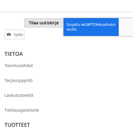
Tilaa uutiskirje
Tilaa
uutiskirjeemme:
TIETOA
Toimitusehdot
Tarjouspyyntö
Laskutustiedot
Tietosuojaseloste
TUOTTEET