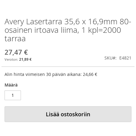
Avery Lasertarra 35,6 x 16,9mm 80-
Skip
to
osainen irtoava liima, 1 kpl=2000
the
tarraa
beginning
of
the
27,47 €
images
SKU
E4821
21,89 €
gallery
Alin hinta viimeisen 30 päivän aikana:
24,66 €
Määrä
Lisää ostoskoriin