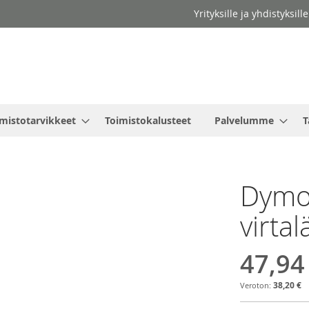
Yrityksille ja yhdistyksil
mistotarvikkeet
Toimistokalusteet
Palvelumme
T
Dymo
virta
47,94
38,20 €