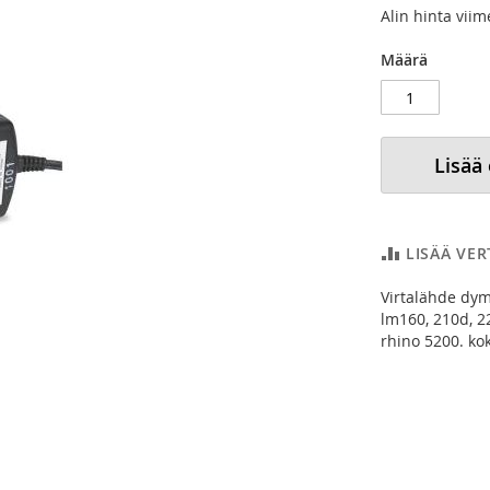
Alin hinta vii
Määrä
Lisää
LISÄÄ VE
Virtalähde dy
lm160, 210d, 2
rhino 5200. ko