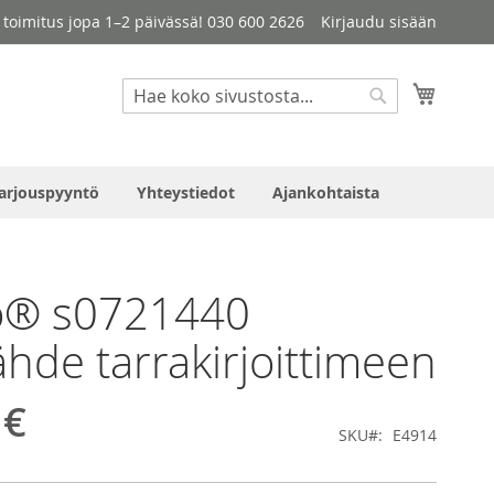
le toimitus jopa 1–2 päivässä! 030 600 2626
Kirjaudu sisään
Haku
Ostosko
Haku
arjouspyyntö
Yhteystiedot
Ajankohtaista
® s0721440
lähde tarrakirjoittimeen
 €
SKU
E4914