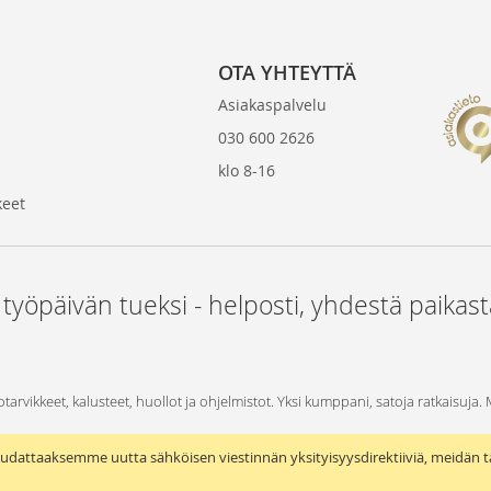
OTA YHTEYTTÄ
Asiakaspalvelu
030 600 2626
klo 8-16
keet
 työpäivän tueksi - helposti, yhdestä paikas
otarvikkeet, kalusteet, huollot ja ohjelmistot. Yksi kumppani, satoja ratkaisuja.
udattaaksemme uutta sähköisen viestinnän yksityisyysdirektiiviä, meidän t