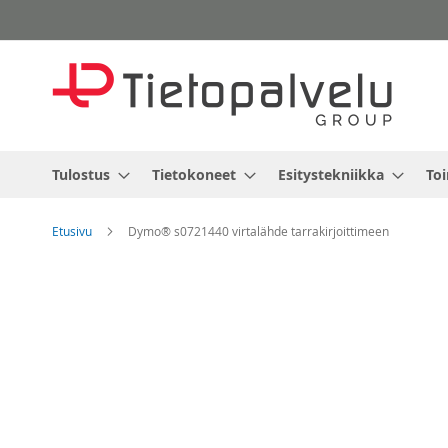
Skip
to
Content
Tulostus
Tietokoneet
Esitystekniikka
Toi
Etusivu
Dymo® s0721440 virtalähde tarrakirjoittimeen
Skip
to
the
end
of
the
images
gallery