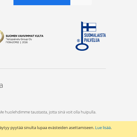
ta
 Me huolehdimme taustasta, jotta sinä voit olla huipulla.
äytyy pyytää sinulta lupaa evästeiden asettamiseen.
Lue lisää
.