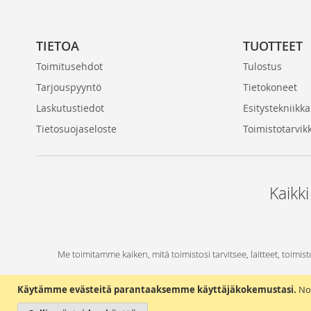
TIETOA
TUOTTEET
Toimitusehdot
Tulostus
Tarjouspyyntö
Tietokoneet
Laskutustiedot
Esitystekniikka
Tietosuojaseloste
Toimistotarvik
Kaikki
Me toimitamme kaiken, mitä toimistosi tarvitsee, laitteet, toimist
Käytämme evästeitä parantaaksemme käyttäjäkokemustasi.
No