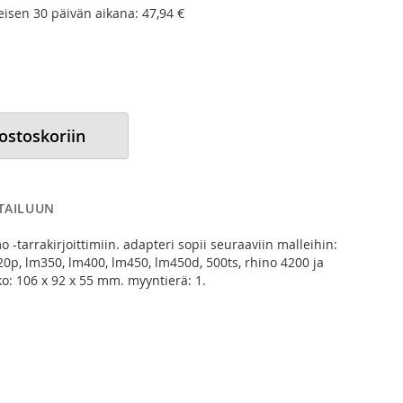
meisen 30 päivän aikana:
47,94 €
 ostoskoriin
RTAILUUN
mo
-tarrakirjoittimiin. adapteri sopii seuraaviin malleihin:
20p, lm350, lm400, lm450, lm450d, 500ts, rhino 4200 ja
ko: 106 x 92 x 55 mm. myyntierä: 1.