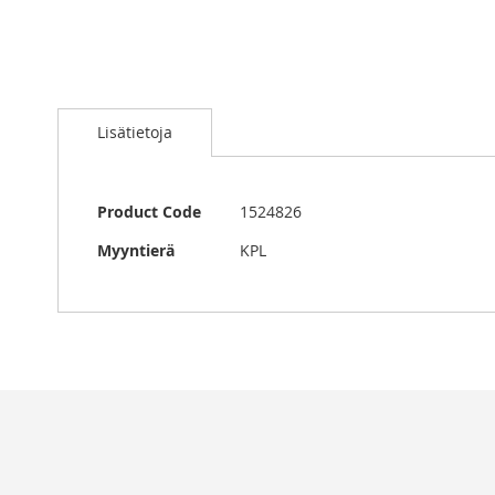
Skip
to
Lisätietoja
the
beginning
of
the
Lisätietoja
Product Code
1524826
images
gallery
Myyntierä
KPL